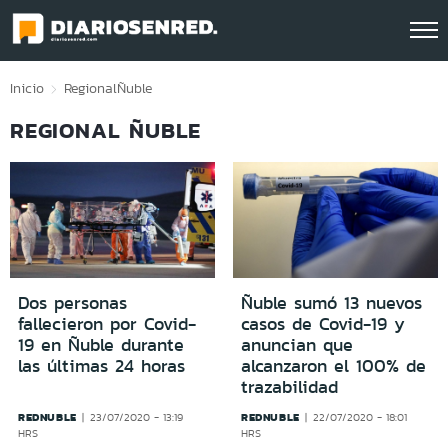
Click acá para ir directamente al contenido
Inicio
Regional
Ñuble
REGIONAL ÑUBLE
Dos personas
Ñuble sumó 13 nuevos
fallecieron por Covid-
casos de Covid-19 y
19 en Ñuble durante
anuncian que
las últimas 24 horas
alcanzaron el 100% de
trazabilidad
REDNUBLE
REDNUBLE
23/07/2020 - 13:19
22/07/2020 - 18:01
HRS
HRS