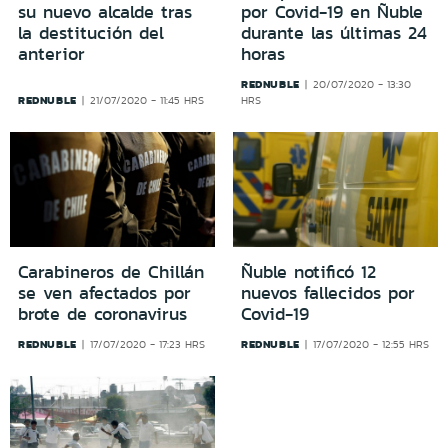
su nuevo alcalde tras
por Covid-19 en Ñuble
la destitución del
durante las últimas 24
anterior
horas
REDNUBLE
20/07/2020 - 13:30
REDNUBLE
21/07/2020 - 11:45 HRS
HRS
Carabineros de Chillán
Ñuble notificó 12
se ven afectados por
nuevos fallecidos por
brote de coronavirus
Covid-19
REDNUBLE
REDNUBLE
17/07/2020 - 17:23 HRS
17/07/2020 - 12:55 HRS