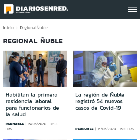
Click acá para ir directamente al contenido
Inicio
Regional
Ñuble
REGIONAL ÑUBLE
Habilitan la primera
La región de Ñuble
residencia laboral
registró 54 nuevos
para funcionarios de
casos de Covid-19
la salud
REDNUBLE
15/06/2020 - 18:33
REDNUBLE
HRS
15/06/2020 - 15:31 HRS