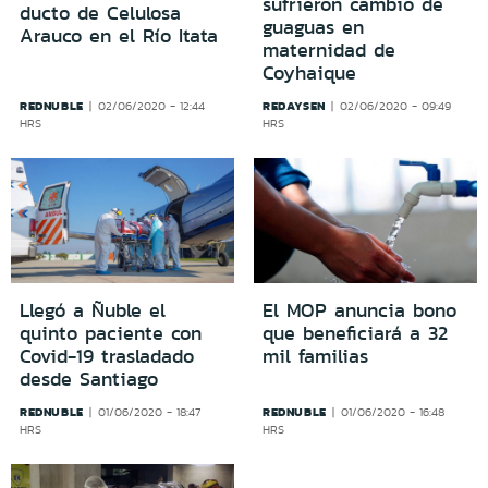
sufrieron cambio de
ducto de Celulosa
guaguas en
Arauco en el Río Itata
maternidad de
Coyhaique
REDNUBLE
REDAYSEN
02/06/2020 - 12:44
02/06/2020 - 09:49
HRS
HRS
Llegó a Ñuble el
El MOP anuncia bono
quinto paciente con
que beneficiará a 32
Covid-19 trasladado
mil familias
desde Santiago
REDNUBLE
REDNUBLE
01/06/2020 - 18:47
01/06/2020 - 16:48
HRS
HRS