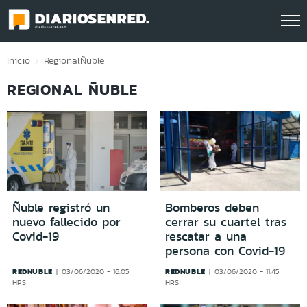
Click acá para ir directamente al contenido
Inicio
Regional
Ñuble
REGIONAL ÑUBLE
Ñuble registró un
Bomberos deben
nuevo fallecido por
cerrar su cuartel tras
Covid-19
rescatar a una
persona con Covid-19
REDNUBLE
REDNUBLE
03/06/2020 - 16:05
03/06/2020 - 11:45
HRS
HRS