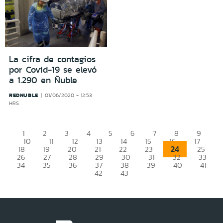
La cifra de contagios
por Covid-19 se elevó
a 1.290 en Ñuble
REDNUBLE
01/06/2020 - 12:53
HRS
1
2
3
4
5
6
7
8
9
10
11
12
13
14
15
16
17
24
18
19
20
21
22
23
25
26
27
28
29
30
31
32
33
34
35
36
37
38
39
40
41
42
43