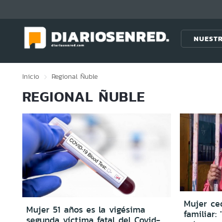
Click acá para ir directamente al contenido
NUESTR
Inicio
Regional
Ñuble
REGIONAL ÑUBLE
Mujer ced
Mujer 51 años es la vigésima
familiar:
segunda víctima fatal del Covid-