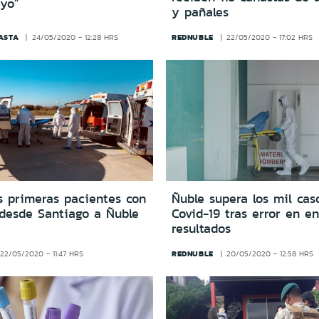
yo"
y pañales
ASTA
REDNUBLE
24/05/2020 - 12:28 HRS
22/05/2020 - 17:02 HRS
s primeras pacientes con
Ñuble supera los mil cas
 desde Santiago a Ñuble
Covid-19 tras error en e
resultados
REDNUBLE
22/05/2020 - 11:47 HRS
20/05/2020 - 12:58 HRS