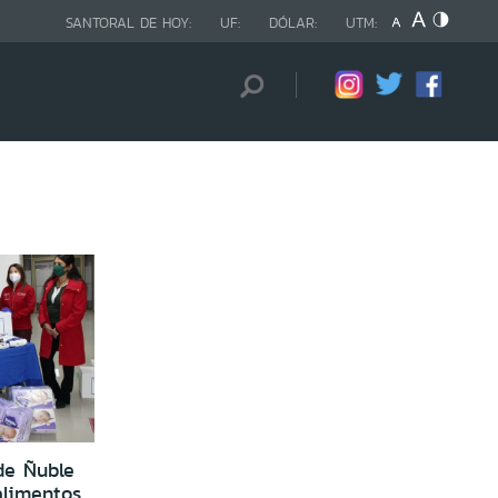
SANTORAL DE HOY:
UF:
DÓLAR:
UTM:
de Ñuble
alimentos