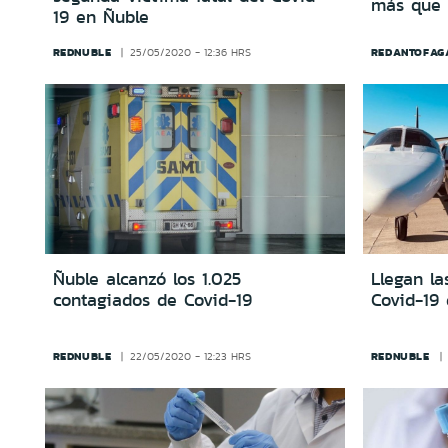
más que 
19 en Ñuble
REDNUBLE
REDANTOFAG
25/05/2020 - 12:36 HRS
Ñuble alcanzó los 1.025
Llegan la
contagiados de Covid-19
Covid-19
REDNUBLE
REDNUBLE
22/05/2020 - 12:23 HRS