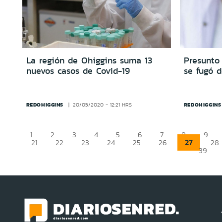
La región de Ohiggins suma 13
Presunto
nuevos casos de Covid-19
se fugó 
REDOHIGGINS
REDOHIGGINS
20/05/2020 - 12:21 HRS
1
2
3
4
5
6
7
8
9
27
21
22
23
24
25
26
28
39