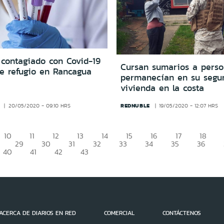
 contagiado con Covid-19
Cursan sumarios a pers
de refugio en Rancagua
permanecían en su segu
vivienda en la costa
REDNUBLE
20/05/2020 - 09:10 HRS
19/05/2020 - 12:07 HRS
10
11
12
13
14
15
16
17
18
29
30
31
32
33
34
35
36
40
41
42
43
ACERCA DE DIARIOS EN RED
COMERCIAL
CONTÁCTENOS