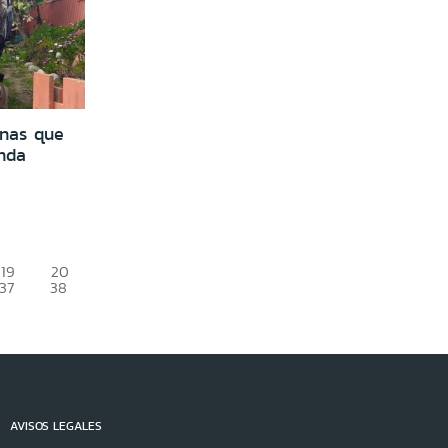
onas que
nda
19
20
37
38
AVISOS LEGALES