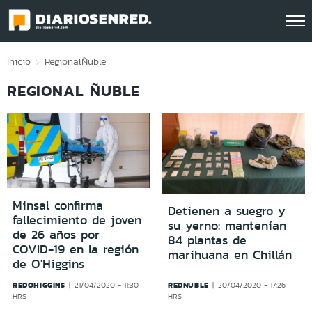
Click acá para ir directamente al contenido
Inicio
Regional
Ñuble
REGIONAL ÑUBLE
Minsal confirma
Detienen a suegro y
fallecimiento de joven
su yerno: mantenían
de 26 años por
84 plantas de
COVID-19 en la región
marihuana en Chillán
de O'Higgins
REDOHIGGINS
REDNUBLE
21/04/2020 - 11:30
20/04/2020 - 17:26
HRS
HRS