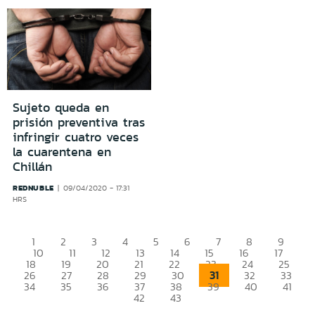
Sujeto queda en
prisión preventiva tras
infringir cuatro veces
la cuarentena en
Chillán
REDNUBLE
09/04/2020 - 17:31
HRS
1
2
3
4
5
6
7
8
9
10
11
12
13
14
15
16
17
18
19
20
21
22
23
24
25
31
26
27
28
29
30
32
33
34
35
36
37
38
39
40
41
42
43