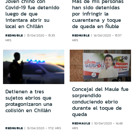
Joven chino con
Más de mil personas
Covid-19 fue detenido
han sido detenidas
luego de que
por infringir la
intentara abrir su
cuarentena y toque
local en Chillán
de queda en Ñuble
REDNUBLE
REDNUBLE
15/04/2020 - 15:35
14/04/2020 - 15:57
HRS
HRS
Concejal del Maule fue
Detienen a tres
sorprendido
sujetos ebrios que
conduciendo ebrio
protagonizaron una
durante el toque de
colisión en Chillán
queda
REDMAULE
10/04/2020 - 14:46
REDNUBLE
13/04/2020 - 17:12 HRS
HRS