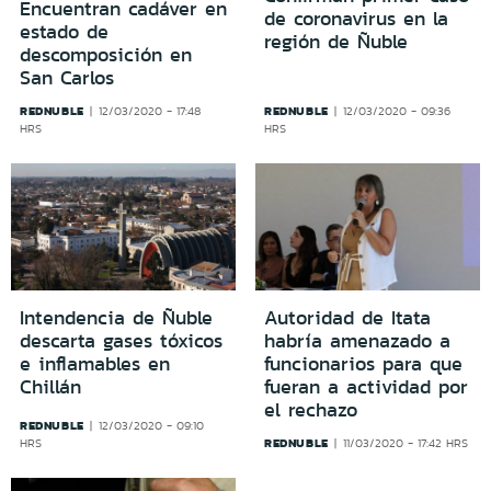
Encuentran cadáver en
de coronavirus en la
estado de
región de Ñuble
descomposición en
San Carlos
REDNUBLE
REDNUBLE
12/03/2020 - 17:48
12/03/2020 - 09:36
HRS
HRS
Intendencia de Ñuble
Autoridad de Itata
descarta gases tóxicos
habría amenazado a
e inflamables en
funcionarios para que
Chillán
fueran a actividad por
el rechazo
REDNUBLE
12/03/2020 - 09:10
REDNUBLE
HRS
11/03/2020 - 17:42 HRS