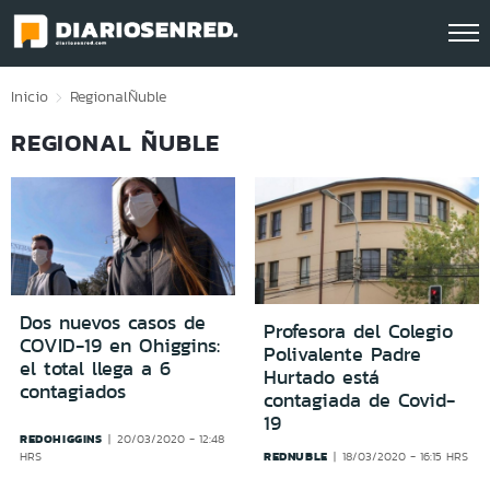
Click acá para ir directamente al contenido
Inicio
Regional
Ñuble
REGIONAL ÑUBLE
Dos nuevos casos de
Profesora del Colegio
COVID-19 en Ohiggins:
Polivalente Padre
el total llega a 6
Hurtado está
contagiados
contagiada de Covid-
19
REDOHIGGINS
20/03/2020 - 12:48
REDNUBLE
HRS
18/03/2020 - 16:15 HRS