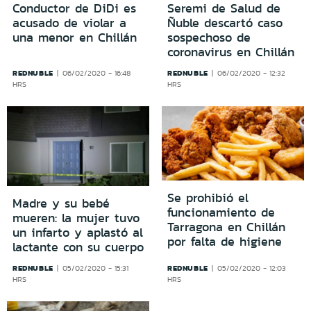
Conductor de DiDi es
Seremi de Salud de
acusado de violar a
Ñuble descartó caso
una menor en Chillán
sospechoso de
coronavirus en Chillán
REDNUBLE
REDNUBLE
06/02/2020 - 16:48
06/02/2020 - 12:32
HRS
HRS
Se prohibió el
Madre y su bebé
funcionamiento de
mueren: la mujer tuvo
Tarragona en Chillán
un infarto y aplastó al
por falta de higiene
lactante con su cuerpo
REDNUBLE
REDNUBLE
05/02/2020 - 15:31
05/02/2020 - 12:03
HRS
HRS