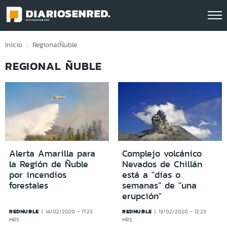
Click acá para ir directamente al contenido
Inicio
Regional
Ñuble
REGIONAL ÑUBLE
Alerta Amarilla para
Complejo volcánico
la Región de Ñuble
Nevados de Chillán
por incendios
está a "días o
forestales
semanas" de "una
erupción"
REDNUBLE
REDNUBLE
14/02/2020 - 17:23
13/02/2020 - 12:23
HRS
HRS