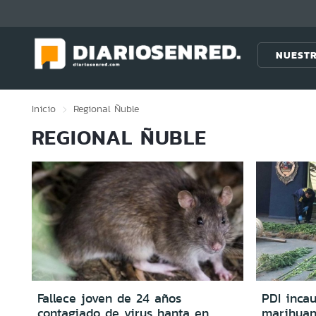
Click acá para ir directamente al contenido
NUESTR
Inicio
Regional
Ñuble
REGIONAL ÑUBLE
Fallece joven de 24 años
PDI incau
contagiado de virus hanta en
marihuan