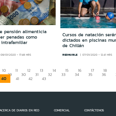
e pensión alimenticia
Cursos de natación será
ser penadas como
dictados en piscinas mun
 intrafamiliar
de Chillán
REDNUBLE
09/01/2020 - 17:48 HRS
07/01/2020 - 12:41 HRS
10
11
12
13
14
15
16
17
18
29
30
31
32
33
34
35
36
40
41
42
43
ACERCA DE DIARIOS EN RED
COMERCIAL
CONTÁCTENOS