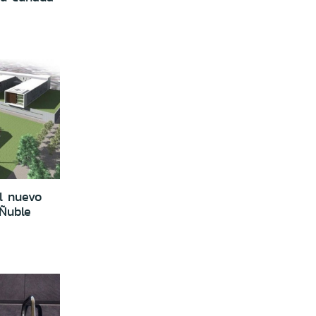
l nuevo
 Ñuble