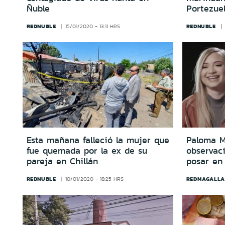
Ñuble
Portezue
REDNUBLE
REDNUBLE
15/01/2020 - 13:11 HRS
Esta mañana falleció la mujer que
Paloma M
fue quemada por la ex de su
observac
pareja en Chillán
posar en 
REDNUBLE
REDMAGALLA
10/01/2020 - 18:25 HRS