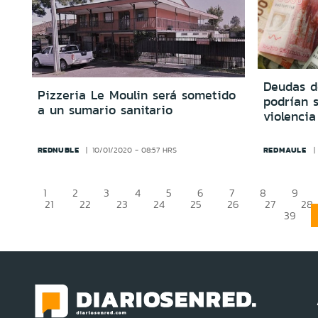
Deudas d
Pizzeria Le Moulin será sometido
podrían 
a un sumario sanitario
violencia
REDNUBLE
REDMAULE
10/01/2020 - 08:57 HRS
1
2
3
4
5
6
7
8
9
21
22
23
24
25
26
27
28
39