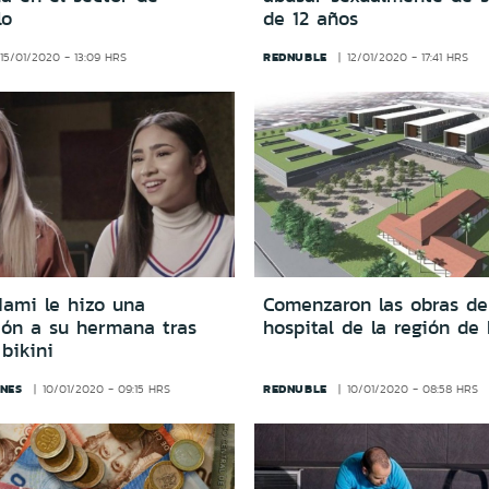
lo
de 12 años
REDNUBLE
15/01/2020 - 13:09 HRS
12/01/2020 - 17:41 HRS
ami le hizo una
Comenzaron las obras de
ión a su hermana tras
hospital de la región de
bikini
NES
REDNUBLE
10/01/2020 - 09:15 HRS
10/01/2020 - 08:58 HRS