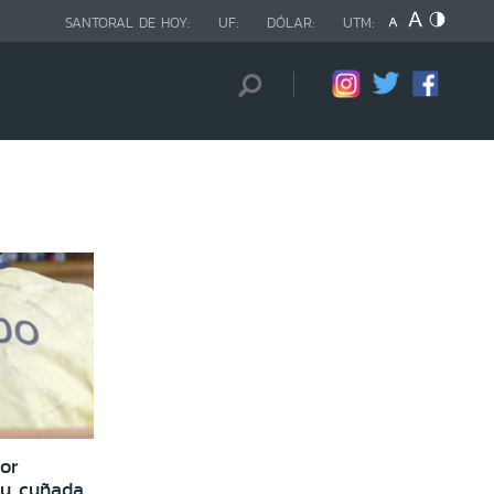
SANTORAL DE HOY:
UF:
DÓLAR:
UTM:
or
su cuñada