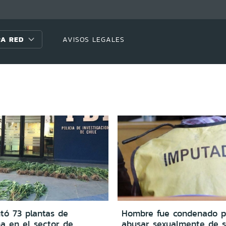
A RED
AVISOS LEGALES
tó 73 plantas de
Hombre fue condenado p
a en el sector de
abusar sexualmente de 