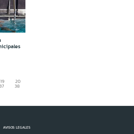
n
icipales
19
20
37
38
AVISOS LEGALES