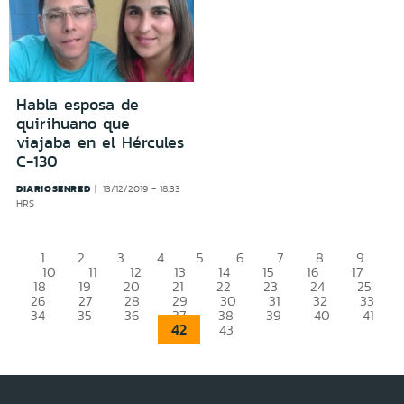
Habla esposa de
quirihuano que
viajaba en el Hércules
C-130
DIARIOSENRED
13/12/2019 - 18:33
HRS
1
2
3
4
5
6
7
8
9
10
11
12
13
14
15
16
17
18
19
20
21
22
23
24
25
26
27
28
29
30
31
32
33
34
35
36
37
38
39
40
41
42
43