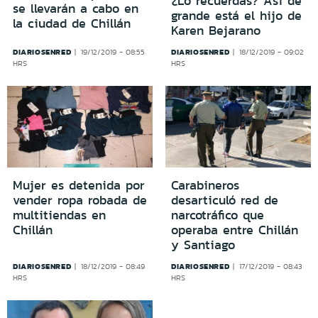
¿Lo recuerdas? Así de
se llevarán a cabo en
grande está el hijo de
la ciudad de Chillán
Karen Bejarano
DIARIOSENRED
DIARIOSENRED
19/12/2019 - 08:55
18/12/2019 - 09:02
HRS
HRS
Mujer es detenida por
Carabineros
vender ropa robada de
desarticuló red de
multitiendas en
narcotráfico que
Chillán
operaba entre Chillán
y Santiago
DIARIOSENRED
DIARIOSENRED
18/12/2019 - 08:49
17/12/2019 - 08:43
HRS
HRS