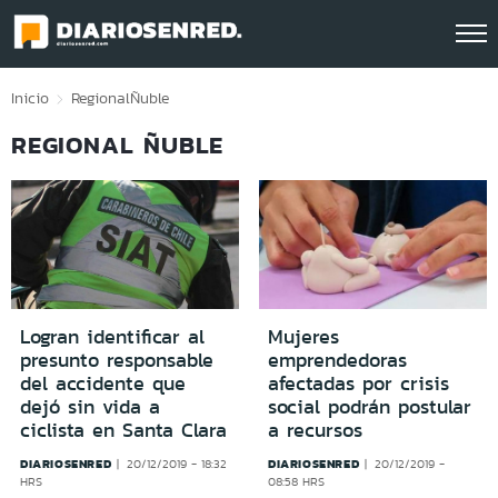
Click acá para ir directamente al contenido
Inicio
Regional
Ñuble
REGIONAL ÑUBLE
Logran identificar al
Mujeres
presunto responsable
emprendedoras
del accidente que
afectadas por crisis
dejó sin vida a
social podrán postular
ciclista en Santa Clara
a recursos
DIARIOSENRED
DIARIOSENRED
20/12/2019 - 18:32
20/12/2019 -
HRS
08:58 HRS