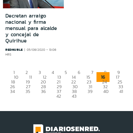
Decretan arraigo
nacional y firma
mensual para alcalde
y concejal de
Quirihue
REDNUBLE
05/08/2020 - 13:08
HRS
1
2
3
4
5
6
7
8
9
16
10
11
12
13
14
15
17
18
19
20
21
22
23
24
25
26
27
28
29
30
31
32
33
34
35
36
37
38
39
40
41
42
43