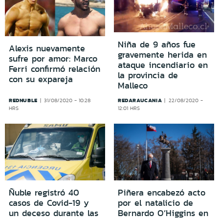
Niña de 9 años fue
Alexis nuevamente
gravemente herida en
sufre por amor: Marco
ataque incendiario en
Ferri confirmó relación
la provincia de
con su expareja
Malleco
REDNUBLE
REDARAUCANIA
31/08/2020 - 10:28
22/08/2020 -
HRS
12:01 HRS
Ñuble registró 40
Piñera encabezó acto
casos de Covid-19 y
por el natalicio de
un deceso durante las
Bernardo O’Higgins en