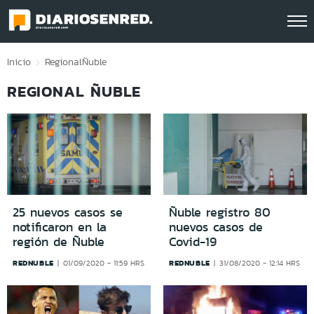
Click acá para ir directamente al contenido
Inicio
Regional
Ñuble
REGIONAL ÑUBLE
25 nuevos casos se
Ñuble registro 80
notificaron en la
nuevos casos de
región de Ñuble
Covid-19
REDNUBLE
REDNUBLE
01/09/2020 - 11:59 HRS
31/08/2020 - 12:14 HRS