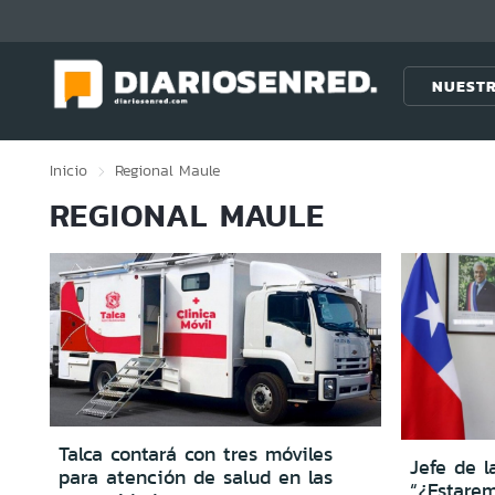
Click acá para ir directamente al contenido
NUESTR
Inicio
Regional
Maule
REGIONAL MAULE
Talca contará con tres móviles
Jefe de l
para atención de salud en las
“¿Estare