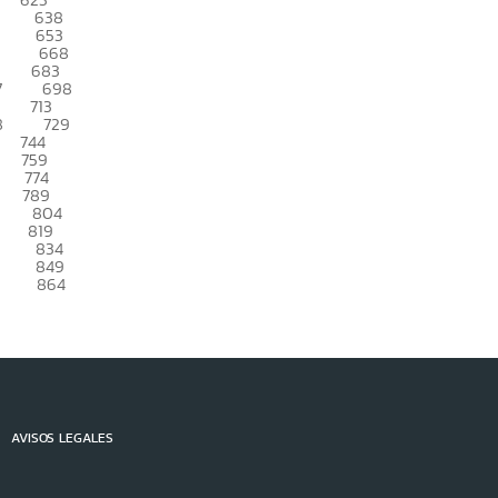
638
653
668
683
7
698
713
8
729
744
759
774
789
804
819
834
849
864
AVISOS LEGALES