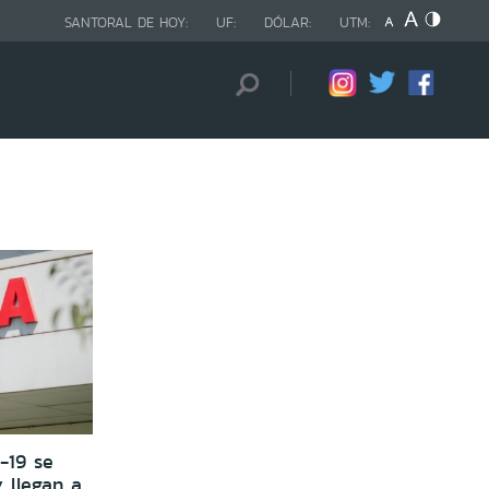
SANTORAL DE HOY:
UF:
DÓLAR:
UTM:
-19 se
y llegan a