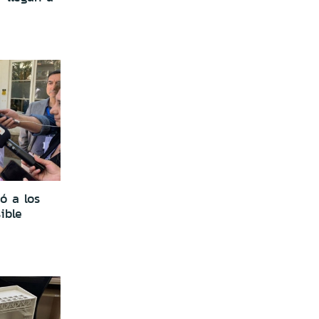
ó a los
ible