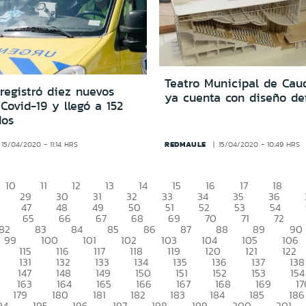
Teatro Municipal de Cau
registró diez nuevos
ya cuenta con diseño def
Covid-19 y llegó a 152
dos
REDMAULE
15/04/2020 - 11:14 HRS
15/04/2020 - 10:49 HRS
10
11
12
13
14
15
16
17
18
29
30
31
32
33
34
35
36
47
48
49
50
51
52
53
54
65
66
67
68
69
70
71
72
82
83
84
85
86
87
88
89
90
99
100
101
102
103
104
105
106
115
116
117
118
119
120
121
122
131
132
133
134
135
136
137
138
147
148
149
150
151
152
153
154
163
164
165
166
167
168
169
17
179
180
181
182
183
184
185
186
94
195
196
197
198
199
200
201