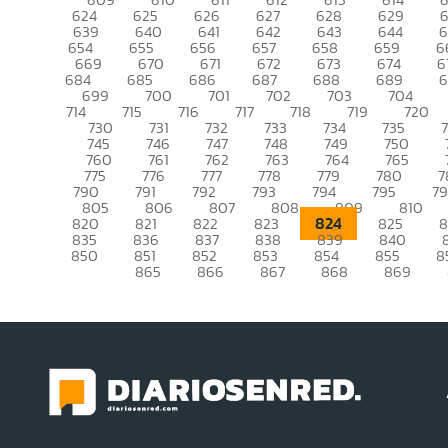
624
625
626
627
628
629
639
640
641
642
643
644
6
654
655
656
657
658
659
6
669
670
671
672
673
674
6
684
685
686
687
688
689
699
700
701
702
703
704
714
715
716
717
718
719
720
730
731
732
733
734
735
745
746
747
748
749
750
760
761
762
763
764
765
775
776
777
778
779
780
7
790
791
792
793
794
795
7
805
806
807
808
809
810
824
820
821
822
823
825
835
836
837
838
839
840
850
851
852
853
854
855
8
865
866
867
868
869