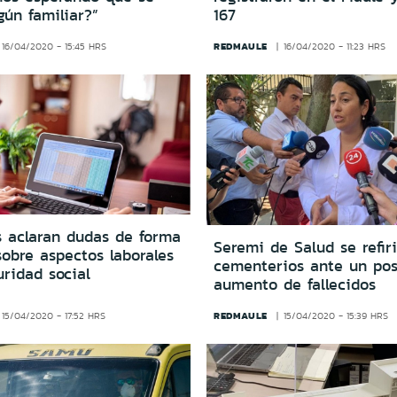
ún familiar?”
167
REDMAULE
16/04/2020 - 15:45 HRS
16/04/2020 - 11:23 HRS
 aclaran dudas de forma
Seremi de Salud se refiri
sobre aspectos laborales
cementerios ante un pos
ridad social
aumento de fallecidos
REDMAULE
15/04/2020 - 17:52 HRS
15/04/2020 - 15:39 HRS