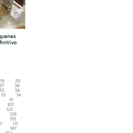
quenes
initivo
19
20
37
38
55
56
73
74
91
107
123
139
155
0
171
187
202