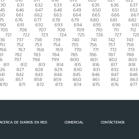
630
631
632
633
634
635
636
637
45
646
647
648
649
650
651
652
60
661
662
663
664
665
666
667
75
676
677
678
679
680
681
682
690
691
692
693
694
695
696
69
705
706
707
708
709
710
711
712
721
722
723
724
725
726
727
72
736
737
738
739
740
741
742
743
751
752
753
754
755
756
757
758
766
767
768
769
770
771
772
773
81
782
783
784
785
786
787
788
96
797
798
799
800
801
802
803
811
812
813
814
815
816
817
818
826
827
828
829
830
831
832
833
841
842
843
844
845
846
847
848
56
857
858
859
860
861
862
863
870
871
872
873
874
875
876
877
ACERCA DE DIARIOS EN RED
COMERCIAL
CONTÁCTENOS