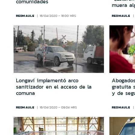
comunidades
muera alg
REDMAULE
REDMAULE
16/04/2020 - 16:00 HRS
Longaví implementó arco
Abogados
sanitizador en el acceso de la
gratuita 
comuna
y de segu
REDMAULE
REDMAULE
16/04/2020 - 09:04 HRS