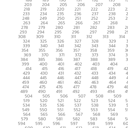
203
204
205
206
207
208
218
219
220
221
222
223
2
233
234
235
236
237
238
248
249
250
251
252
253
2
263
264
265
266
267
268
278
279
280
281
282
283
2
293
294
295
296
297
298
2
308
309
310
311
312
313
314
324
325
326
327
328
329
339
340
341
342
343
344
354
355
356
357
358
359
3
369
370
371
372
373
374
3
384
385
386
387
388
389
399
400
401
402
403
404
414
415
416
417
418
419
4
429
430
431
432
433
434
444
445
446
447
448
449
459
460
461
462
463
464
474
475
476
477
478
479
4
489
490
491
492
493
494
4
504
505
506
507
508
509
519
520
521
522
523
524
5
534
535
536
537
538
539
549
550
551
552
553
554
5
564
565
566
567
568
569
579
580
581
582
583
584
5
594
595
596
597
598
599
6
609
610
611
612
613
614
6