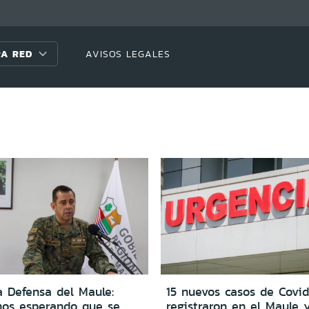
A RED
AVISOS LEGALES
a Defensa del Maule:
15 nuevos casos de Covid
mos esperando que se
registraron en el Maule 