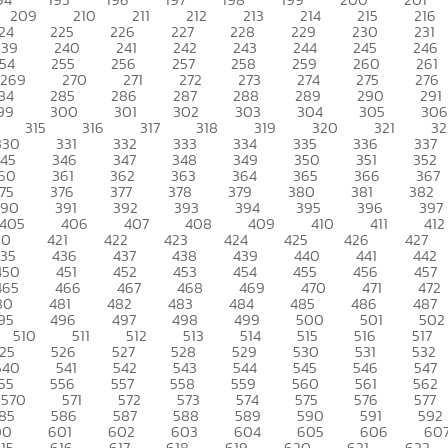
209
210
211
212
213
214
215
216
24
225
226
227
228
229
230
231
239
240
241
242
243
244
245
246
54
255
256
257
258
259
260
261
269
270
271
272
273
274
275
276
84
285
286
287
288
289
290
291
99
300
301
302
303
304
305
306
315
316
317
318
319
320
321
32
330
331
332
333
334
335
336
337
345
346
347
348
349
350
351
352
60
361
362
363
364
365
366
367
75
376
377
378
379
380
381
382
390
391
392
393
394
395
396
397
405
406
407
408
409
410
411
412
20
421
422
423
424
425
426
427
435
436
437
438
439
440
441
442
450
451
452
453
454
455
456
457
465
466
467
468
469
470
471
472
80
481
482
483
484
485
486
487
95
496
497
498
499
500
501
502
510
511
512
513
514
515
516
517
25
526
527
528
529
530
531
532
540
541
542
543
544
545
546
547
55
556
557
558
559
560
561
562
570
571
572
573
574
575
576
577
85
586
587
588
589
590
591
592
00
601
602
603
604
605
606
60
15
616
617
618
619
620
621
622