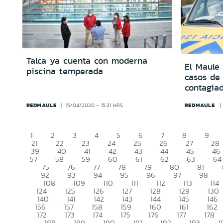
Talca ya cuenta con moderna
El Maule 
piscina temperada
casos de 
contagia
REDMAULE
REDMAULE
15/04/2020 - 15:31 HRS
1
2
3
4
5
6
7
8
9
21
22
23
24
25
26
27
28
39
40
41
42
43
44
45
46
57
58
59
60
61
62
63
64
75
76
77
78
79
80
81
92
93
94
95
96
97
98
108
109
110
111
112
113
114
124
125
126
127
128
129
130
140
141
142
143
144
145
146
156
157
158
159
160
161
162
172
173
174
175
176
177
178
188
189
190
191
192
193
1