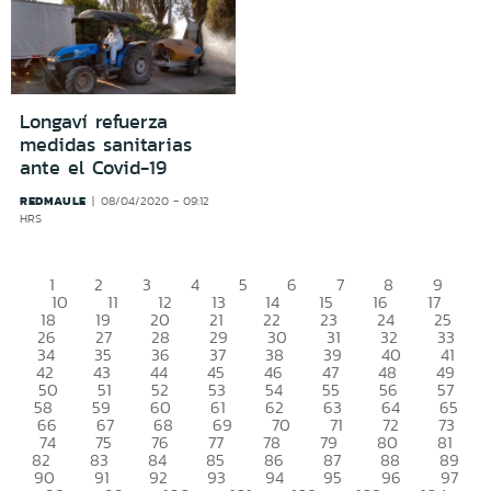
Longaví refuerza
medidas sanitarias
ante el Covid-19
REDMAULE
08/04/2020 - 09:12
HRS
1
2
3
4
5
6
7
8
9
10
11
12
13
14
15
16
17
18
19
20
21
22
23
24
25
26
27
28
29
30
31
32
33
34
35
36
37
38
39
40
41
42
43
44
45
46
47
48
49
50
51
52
53
54
55
56
57
58
59
60
61
62
63
64
65
66
67
68
69
70
71
72
73
74
75
76
77
78
79
80
81
82
83
84
85
86
87
88
89
90
91
92
93
94
95
96
97