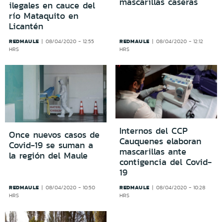
mascarillas caseras
ilegales en cauce del
río Mataquito en
Licantén
REDMAULE
REDMAULE
08/04/2020 - 12:55
08/04/2020 - 12:12
HRS
HRS
Internos del CCP
Once nuevos casos de
Cauquenes elaboran
Covid-19 se suman a
mascarillas ante
la región del Maule
contigencia del Covid-
19
REDMAULE
REDMAULE
08/04/2020 - 10:50
08/04/2020 - 10:28
HRS
HRS