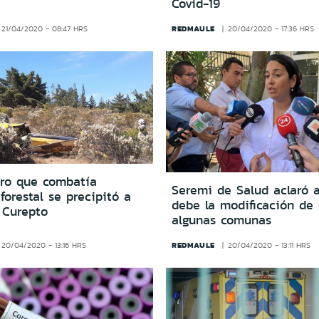
Covid-19
REDMAULE
21/04/2020 - 08:47 HRS
20/04/2020 - 17:36 HRS
ero que combatía
Seremi de Salud aclaró 
forestal se precipitó a
debe la modificación de
 Curepto
algunas comunas
REDMAULE
20/04/2020 - 13:16 HRS
20/04/2020 - 13:11 HRS