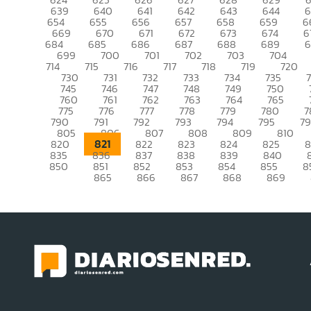
639
640
641
642
643
644
6
654
655
656
657
658
659
6
669
670
671
672
673
674
6
684
685
686
687
688
689
699
700
701
702
703
704
714
715
716
717
718
719
720
730
731
732
733
734
735
745
746
747
748
749
750
760
761
762
763
764
765
775
776
777
778
779
780
7
790
791
792
793
794
795
7
805
806
807
808
809
810
821
820
822
823
824
825
8
835
836
837
838
839
840
850
851
852
853
854
855
8
865
866
867
868
869