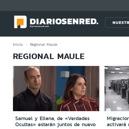
Click acá para ir directamente al contenido
NUESTR
Inicio
Regional
Maule
REGIONAL MAULE
Samuel y Eliana, de «Verdades
Migracio
Ocultas» estarán juntos de nuevo
activará 