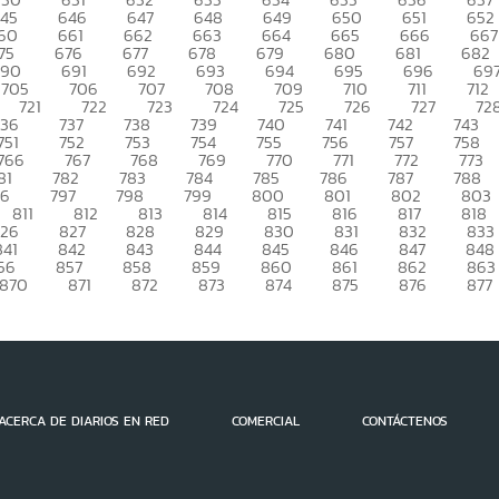
45
646
647
648
649
650
651
652
60
661
662
663
664
665
666
667
75
676
677
678
679
680
681
682
690
691
692
693
694
695
696
69
705
706
707
708
709
710
711
712
721
722
723
724
725
726
727
72
736
737
738
739
740
741
742
743
751
752
753
754
755
756
757
758
766
767
768
769
770
771
772
773
81
782
783
784
785
786
787
788
96
797
798
799
800
801
802
803
811
812
813
814
815
816
817
818
26
827
828
829
830
831
832
833
841
842
843
844
845
846
847
848
56
857
858
859
860
861
862
863
870
871
872
873
874
875
876
877
ACERCA DE DIARIOS EN RED
COMERCIAL
CONTÁCTENOS