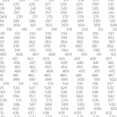
24
225
226
227
228
229
230
231
239
240
241
242
243
244
245
246
54
255
256
257
258
259
260
261
269
270
271
272
273
274
275
276
84
285
286
287
288
289
290
291
99
300
301
302
303
304
305
306
315
316
317
318
319
320
321
32
330
331
332
333
334
335
336
337
345
346
347
348
349
350
351
352
60
361
362
363
364
365
366
367
75
376
377
378
379
380
381
382
390
391
392
393
394
395
396
397
405
406
407
408
409
410
411
412
20
421
422
423
424
425
426
427
435
436
437
438
439
440
441
442
450
451
452
453
454
455
456
457
465
466
467
468
469
470
471
472
80
481
482
483
484
485
486
487
95
496
497
498
499
500
501
502
510
511
512
513
514
515
516
517
25
526
527
528
529
530
531
532
540
541
542
543
544
545
546
547
55
556
557
558
559
560
561
562
570
571
572
573
574
575
576
577
85
586
587
588
589
590
591
592
00
601
602
603
604
605
606
60
15
616
617
618
619
620
621
622
630
631
632
633
634
635
636
637