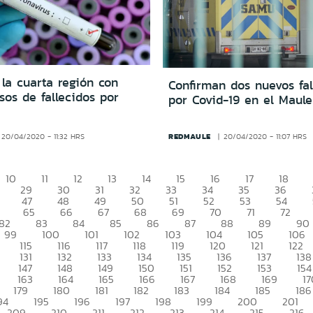
la cuarta región con
Confirman dos nuevos fal
os de fallecidos por
por Covid-19 en el Maule
REDMAULE
20/04/2020 - 11:32 HRS
20/04/2020 - 11:07 HRS
10
11
12
13
14
15
16
17
18
29
30
31
32
33
34
35
36
47
48
49
50
51
52
53
54
65
66
67
68
69
70
71
72
82
83
84
85
86
87
88
89
90
99
100
101
102
103
104
105
106
115
116
117
118
119
120
121
122
131
132
133
134
135
136
137
138
147
148
149
150
151
152
153
154
163
164
165
166
167
168
169
17
179
180
181
182
183
184
185
186
94
195
196
197
198
199
200
201
209
210
211
212
213
214
215
216