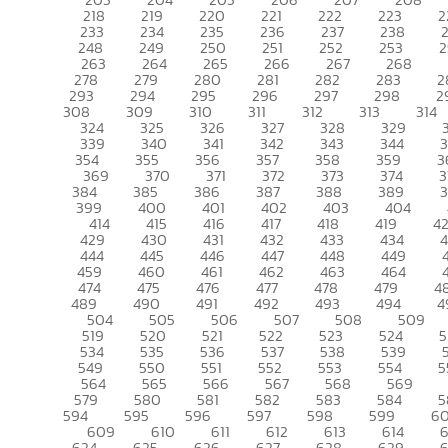
218
219
220
221
222
223
2
233
234
235
236
237
238
248
249
250
251
252
253
2
263
264
265
266
267
268
278
279
280
281
282
283
2
293
294
295
296
297
298
2
308
309
310
311
312
313
314
324
325
326
327
328
329
339
340
341
342
343
344
354
355
356
357
358
359
3
369
370
371
372
373
374
3
384
385
386
387
388
389
399
400
401
402
403
404
414
415
416
417
418
419
4
429
430
431
432
433
434
444
445
446
447
448
449
459
460
461
462
463
464
474
475
476
477
478
479
4
489
490
491
492
493
494
4
504
505
506
507
508
509
519
520
521
522
523
524
5
534
535
536
537
538
539
549
550
551
552
553
554
5
564
565
566
567
568
569
579
580
581
582
583
584
5
594
595
596
597
598
599
6
609
610
611
612
613
614
6
624
625
626
627
628
629