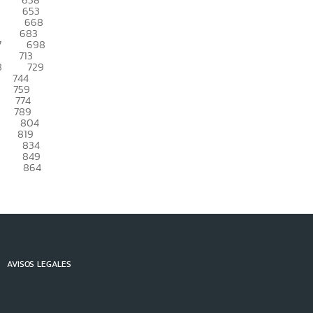
653
668
683
7
698
713
8
729
744
759
774
789
804
819
834
849
864
AVISOS LEGALES