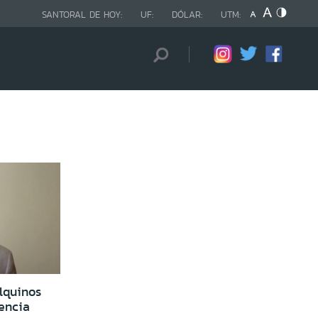
SANTORAL DE HOY:
UF:
DÓLAR:
UTM:
lquinos
encia