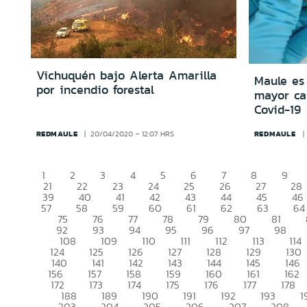
Vichuquén bajo Alerta Amarilla
Maule es 
por incendio forestal
mayor cas
Covid-19
REDMAULE
REDMAULE
20/04/2020 - 12:07 HRS
1
2
3
4
5
6
7
8
9
21
22
23
24
25
26
27
28
39
40
41
42
43
44
45
46
57
58
59
60
61
62
63
64
75
76
77
78
79
80
81
92
93
94
95
96
97
98
108
109
110
111
112
113
114
124
125
126
127
128
129
130
140
141
142
143
144
145
146
156
157
158
159
160
161
162
172
173
174
175
176
177
178
188
189
190
191
192
193
1
203
204
205
206
207
208