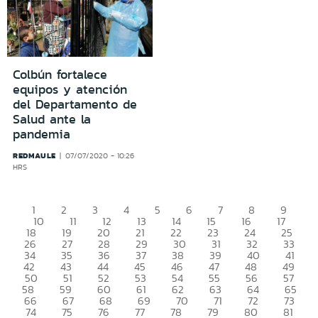
Colbún fortalece
equipos y atención
del Departamento de
Salud ante la
pandemia
REDMAULE
07/07/2020 - 10:26
HRS
1
2
3
4
5
6
7
8
9
10
11
12
13
14
15
16
17
18
19
20
21
22
23
24
25
26
27
28
29
30
31
32
33
34
35
36
37
38
39
40
41
42
43
44
45
46
47
48
49
50
51
52
53
54
55
56
57
58
59
60
61
62
63
64
65
66
67
68
69
70
71
72
73
74
75
76
77
78
79
80
81