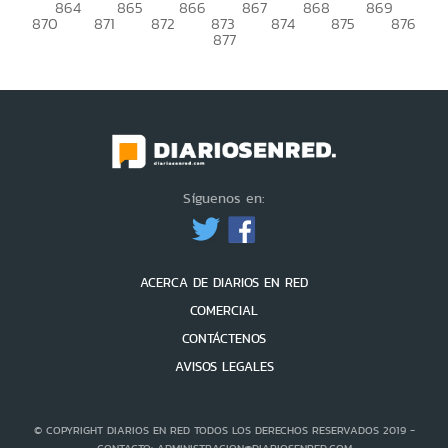
864
865
866
867
868
869
870
871
872
873
874
875
876
877
Síguenos en:
ACERCA DE DIARIOS EN RED
COMERCIAL
CONTÁCTENOS
AVISOS LEGALES
© COPYRIGHT DIARIOS EN RED TODOS LOS DERECHOS RESERVADOS 2019 -