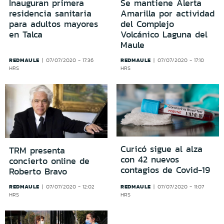
Inauguran primera
Se mantiene Alerta
residencia sanitaria
Amarilla por actividad
para adultos mayores
del Complejo
en Talca
Volcánico Laguna del
Maule
REDMAULE
REDMAULE
07/07/2020 - 17:36
07/07/2020 - 17:10
HRS
HRS
Curicó sigue al alza
TRM presenta
con 42 nuevos
concierto online de
contagios de Covid-19
Roberto Bravo
REDMAULE
REDMAULE
07/07/2020 - 12:02
07/07/2020 - 11:07
HRS
HRS