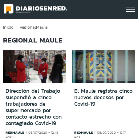
Click acá para ir directamente al contenido
Inicio
Regional
Maule
REGIONAL MAULE
Dirección del Trabajo
El Maule registra cinco
suspendió a cinco
nuevos decesos por
trabajadores de
Covid-19
supermercado por
contacto estrecho con
contagiado Covid-19
REDMAULE
REDMAULE
08/07/2020 - 12:45
08/07/2020 - 12:17
HRS
HRS