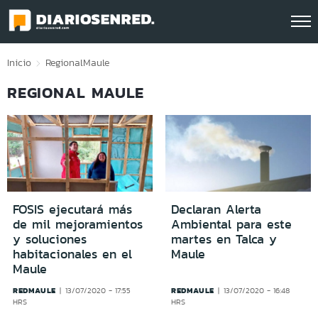
Click acá para ir directamente al contenido
Inicio
Regional
Maule
REGIONAL MAULE
FOSIS ejecutará más
Declaran Alerta
de mil mejoramientos
Ambiental para este
y soluciones
martes en Talca y
habitacionales en el
Maule
Maule
REDMAULE
REDMAULE
13/07/2020 - 17:55
13/07/2020 - 16:48
HRS
HRS