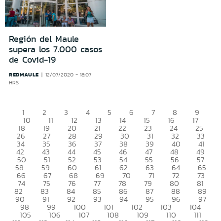
Región del Maule
supera los 7.000 casos
de Covid-19
REDMAULE
12/07/2020 - 18:07
HRS
1
2
3
4
5
6
7
8
9
10
11
12
13
14
15
16
17
18
19
20
21
22
23
24
25
26
27
28
29
30
31
32
33
34
35
36
37
38
39
40
41
42
43
44
45
46
47
48
49
50
51
52
53
54
55
56
57
58
59
60
61
62
63
64
65
66
67
68
69
70
71
72
73
74
75
76
77
78
79
80
81
82
83
84
85
86
87
88
89
90
91
92
93
94
95
96
97
98
99
100
101
102
103
104
105
106
107
108
109
110
111