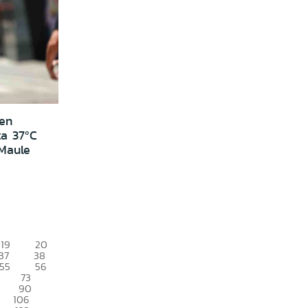
 en
ta 37ºC
 Maule
19
20
37
38
55
56
73
90
106