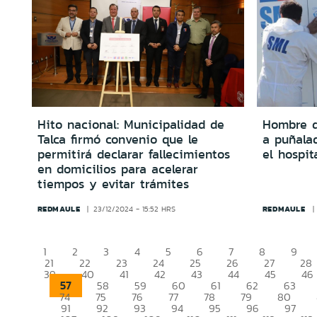
Hito nacional: Municipalidad de
Hombre d
Talca firmó convenio que le
a puñalad
permitirá declarar fallecimientos
el hospit
en domicilios para acelerar
tiempos y evitar trámites
REDMAULE
REDMAULE
23/12/2024 - 15:52 HRS
1
2
3
4
5
6
7
8
9
21
22
23
24
25
26
27
28
39
40
41
42
43
44
45
46
57
58
59
60
61
62
63
74
75
76
77
78
79
80
91
92
93
94
95
96
97