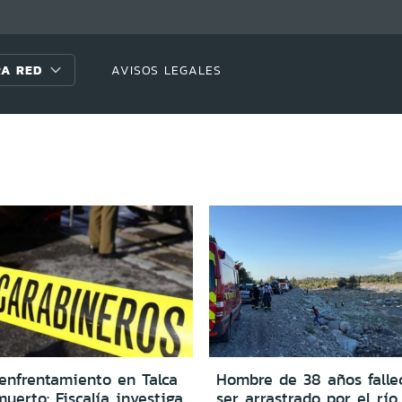
A RED
AVISOS LEGALES
 enfrentamiento en Talca
Hombre de 38 años falle
uerto: Fiscalía investiga
ser arrastrado por el río