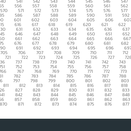
540
541
542
543
544
545
546
547
55
556
557
558
559
560
561
562
570
571
572
573
574
575
576
577
85
586
587
588
589
590
591
592
00
601
602
603
604
605
606
60
15
616
617
618
619
620
621
622
630
631
632
633
634
635
636
637
45
646
647
648
649
650
651
652
60
661
662
663
664
665
666
667
75
676
677
678
679
680
681
682
690
691
692
693
694
695
696
69
705
706
707
708
709
710
711
712
721
722
723
724
725
726
727
72
736
737
738
739
740
741
742
743
751
752
753
754
755
756
757
758
766
767
768
769
770
771
772
773
81
782
783
784
785
786
787
788
96
797
798
799
800
801
802
803
811
812
813
814
815
816
817
818
26
827
828
829
830
831
832
833
841
842
843
844
845
846
847
848
56
857
858
859
860
861
862
863
870
871
872
873
874
875
876
877