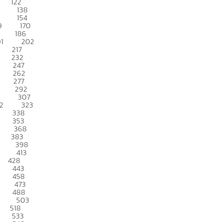
122
138
154
9
170
186
1
202
217
232
247
262
277
292
307
2
323
338
353
368
383
398
413
428
443
458
473
488
503
518
533