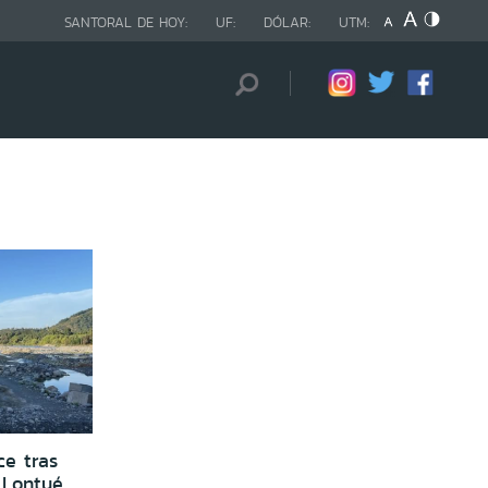
SANTORAL DE HOY:
UF:
DÓLAR:
UTM:
ce tras
 Lontué