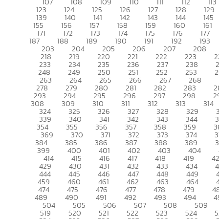
107
108
109
110
111
112
113
123
124
125
126
127
128
129
139
140
141
142
143
144
145
155
156
157
158
159
160
161
171
172
173
174
175
176
177
187
188
189
190
191
192
193
203
204
205
206
207
208
218
219
220
221
222
223
2
233
234
235
236
237
238
248
249
250
251
252
253
2
263
264
265
266
267
268
278
279
280
281
282
283
2
293
294
295
296
297
298
2
308
309
310
311
312
313
314
324
325
326
327
328
329
339
340
341
342
343
344
354
355
356
357
358
359
3
369
370
371
372
373
374
3
384
385
386
387
388
389
399
400
401
402
403
404
414
415
416
417
418
419
4
429
430
431
432
433
434
444
445
446
447
448
449
459
460
461
462
463
464
474
475
476
477
478
479
4
489
490
491
492
493
494
4
504
505
506
507
508
509
519
520
521
522
523
524
5