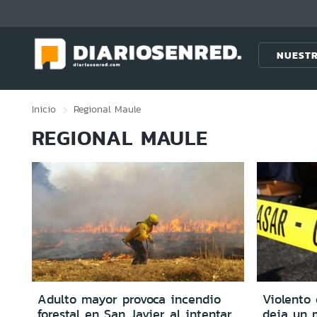
Click acá para ir directamente al contenido
NUESTR
Inicio
Regional
Maule
REGIONAL MAULE
Adulto mayor provoca incendio
Violento
forestal en San Javier al intentar
deja un m