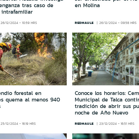
venganza tras caso de
en Molina
 intrafamiliar
REDMAULE
26/12/2024 - 10:59 HRS
26/12/2024 - 09:58 HRS
ndio forestal en
Conoce los horarios: Cem
es quema al menos 940
Municipal de Talca conti
s
tradición de abrir sus pu
noche de Año Nuevo
REDMAULE
25/12/2024 - 16:19 HRS
23/12/2024 - 16:51 HRS