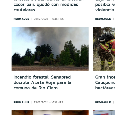
cocer pan: quedó con medidas
posible 
cautelares
violencia
REDMAULE
REDMAULE
26/12/2024 - 15:46 HRS
Incendio forestal: Senapred
Gran ince
decreta Alerta Roja para la
Cauquen
comuna de Río Claro
hectárea
REDMAULE
REDMAULE
25/12/2024 - 16:31 HRS