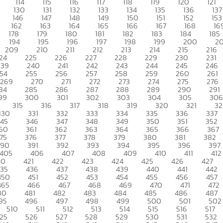
114
115
116
117
118
119
120
121
130
131
132
133
134
135
136
137
146
147
148
149
150
151
152
153
162
163
164
165
166
167
168
16
178
179
180
181
182
183
184
185
194
195
196
197
198
199
200
20
209
210
211
212
213
214
215
216
24
225
226
227
228
229
230
231
239
240
241
242
243
244
245
246
54
255
256
257
258
259
260
261
269
270
271
272
273
274
275
276
84
285
286
287
288
289
290
291
99
300
301
302
303
304
305
306
315
316
317
318
319
320
321
32
330
331
332
333
334
335
336
337
345
346
347
348
349
350
351
352
60
361
362
363
364
365
366
367
75
376
377
378
379
380
381
382
390
391
392
393
394
395
396
397
405
406
407
408
409
410
411
412
20
421
422
423
424
425
426
427
435
436
437
438
439
440
441
442
450
451
452
453
454
455
456
457
465
466
467
468
469
470
471
472
80
481
482
483
484
485
486
487
95
496
497
498
499
500
501
502
510
511
512
513
514
515
516
517
25
526
527
528
529
530
531
532