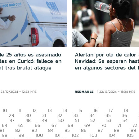
e 25 años es asesinado
Alertan por ola de calor
as en Curicó: fallece en
Navidad: Se esperan has
al tras brutal ataque
en algunos sectores del
REDMAULE
23/12/2024 - 12:23 HRS
22/12/2024 - 16:34 HRS
10
11
12
13
14
15
16
17
18
29
30
31
32
33
34
35
36
47
48
49
50
51
52
53
54
64
65
66
67
68
69
70
71
72
81
82
83
84
85
86
87
88
89
98
99
100
101
102
103
104
105