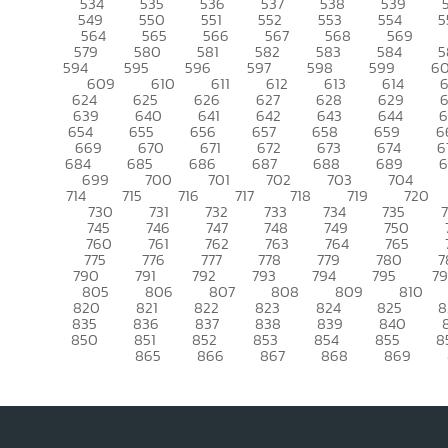
534
535
536
537
538
539
549
550
551
552
553
554
5
564
565
566
567
568
569
579
580
581
582
583
584
5
594
595
596
597
598
599
6
609
610
611
612
613
614
6
624
625
626
627
628
629
639
640
641
642
643
644
6
654
655
656
657
658
659
6
669
670
671
672
673
674
6
684
685
686
687
688
689
699
700
701
702
703
704
714
715
716
717
718
719
720
730
731
732
733
734
735
745
746
747
748
749
750
760
761
762
763
764
765
775
776
777
778
779
780
7
790
791
792
793
794
795
7
805
806
807
808
809
810
820
821
822
823
824
825
8
835
836
837
838
839
840
850
851
852
853
854
855
8
865
866
867
868
869