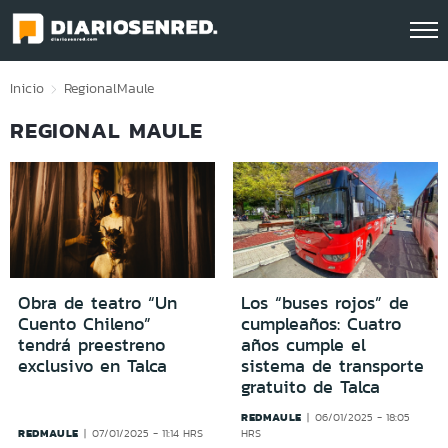
Click acá para ir directamente al contenido
Inicio
Regional
Maule
REGIONAL MAULE
Obra de teatro “Un
Los “buses rojos” de
Cuento Chileno”
cumpleaños: Cuatro
tendrá preestreno
años cumple el
exclusivo en Talca
sistema de transporte
gratuito de Talca
REDMAULE
06/01/2025 - 18:05
REDMAULE
07/01/2025 - 11:14 HRS
HRS