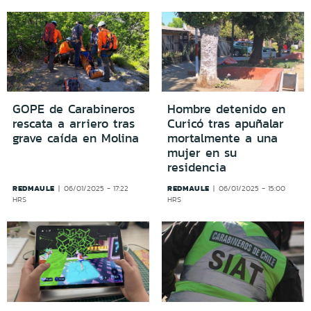
GOPE de Carabineros
Hombre detenido en
rescata a arriero tras
Curicó tras apuñalar
grave caída en Molina
mortalmente a una
mujer en su
residencia
REDMAULE
REDMAULE
06/01/2025 - 17:22
06/01/2025 - 15:00
HRS
HRS