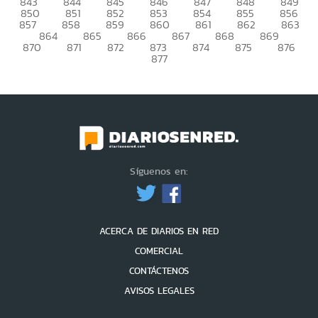
843
844
845
846
847
848
849
850
851
852
853
854
855
856
857
858
859
860
861
862
863
864
865
866
867
868
869
870
871
872
873
874
875
876
877
Síguenos en:
ACERCA DE DIARIOS EN RED
COMERCIAL
CONTÁCTENOS
AVISOS LEGALES