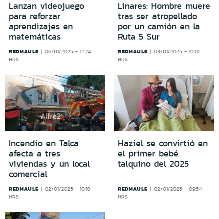
Lanzan videojuego
Linares: Hombre muere
para reforzar
tras ser atropellado
aprendizajes en
por un camión en la
matemáticas
Ruta 5 Sur
REDMAULE
REDMAULE
06/01/2025 - 12:24
03/01/2025 - 10:01
HRS
HRS
Incendio en Talca
Haziel se convirtió en
afecta a tres
el primer bebé
viviendas y un local
talquino del 2025
comercial
REDMAULE
REDMAULE
02/01/2025 - 10:18
02/01/2025 - 09:54
HRS
HRS