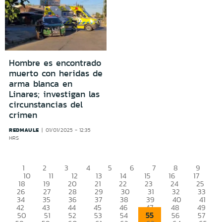
Hombre es encontrado
muerto con heridas de
arma blanca en
Linares; investigan las
circunstancias del
crimen
REDMAULE
01/01/2025 - 12:35
HRS
1
2
3
4
5
6
7
8
9
10
11
12
13
14
15
16
17
18
19
20
21
22
23
24
25
26
27
28
29
30
31
32
33
34
35
36
37
38
39
40
41
42
43
44
45
46
47
48
49
55
50
51
52
53
54
56
57