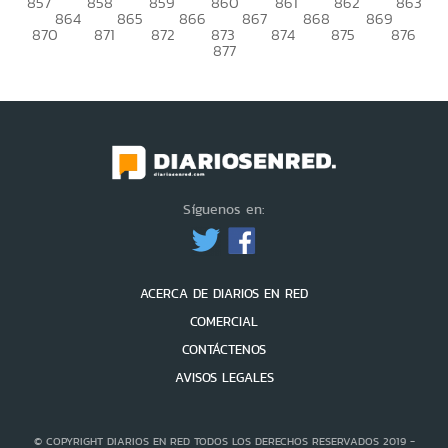
857
858
859
860
861
862
863
864
865
866
867
868
869
870
871
872
873
874
875
876
877
Síguenos en:
ACERCA DE DIARIOS EN RED
COMERCIAL
CONTÁCTENOS
AVISOS LEGALES
© COPYRIGHT DIARIOS EN RED TODOS LOS DERECHOS RESERVADOS 2019 -