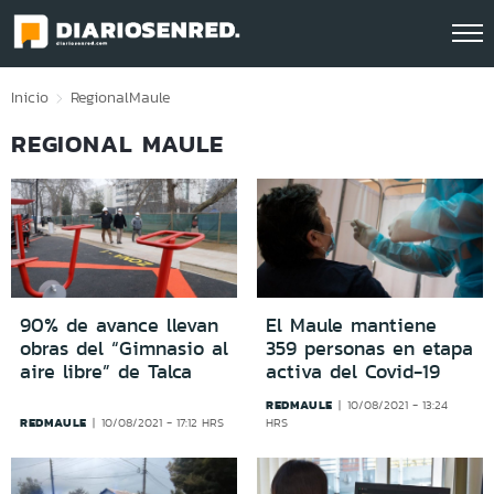
Click acá para ir directamente al contenido
Inicio
Regional
Maule
REGIONAL MAULE
90% de avance llevan
El Maule mantiene
obras del “Gimnasio al
359 personas en etapa
aire libre” de Talca
activa del Covid-19
REDMAULE
10/08/2021 - 13:24
REDMAULE
10/08/2021 - 17:12 HRS
HRS