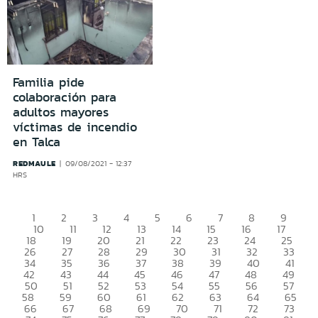
Familia pide
colaboración para
adultos mayores
víctimas de incendio
en Talca
REDMAULE
09/08/2021 - 12:37
HRS
1
2
3
4
5
6
7
8
9
10
11
12
13
14
15
16
17
18
19
20
21
22
23
24
25
26
27
28
29
30
31
32
33
34
35
36
37
38
39
40
41
42
43
44
45
46
47
48
49
50
51
52
53
54
55
56
57
58
59
60
61
62
63
64
65
66
67
68
69
70
71
72
73