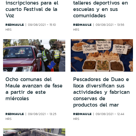
inscripciones para el
talleres deportivos en
cuarto Festival de la
escuelas y en sus
Voz
comunidades
REDMAULE
REDMAULE
09/08/2021 - 15:10
09/08/2021 - 13:56
HRS
HRS
Ocho comunas del
Pescadores de Duao e
Maule avanzan de fase
Iloca diversifican sus
a partir de este
actividades y fabrican
miércoles
conservas de
productos del mar
REDMAULE
REDMAULE
09/08/2021 - 13:25
09/08/2021 - 12:44
HRS
HRS