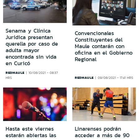
Senama y Clínica
Convencionales
Jurídica presentan
Constituyentes del
querella por caso de
Maule contarán con
adulta mayor
oficina en el Gobierno
encontrada sin vida
Regional
en Curicó
REDMAULE
10/08/2021 - 08:37
REDMAULE
HRS
09/08/2021 - 17:41 HRS
Hasta este viernes
Linarenses podrán
estarán abiertas las
acceder a más de 90