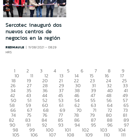
Sercotec inauguró dos
nuevos centros de
negocios en la región
REDMAULE
11/08/2021 - 08:29
HRS
1
2
3
4
5
6
7
8
9
10
11
12
13
14
15
16
17
18
19
20
21
22
23
24
25
26
27
28
29
30
31
32
33
34
35
36
37
38
39
40
41
42
43
44
45
46
47
48
49
50
51
52
53
54
55
56
57
58
59
60
61
62
63
64
65
66
67
68
69
70
71
72
73
74
75
76
77
78
79
80
81
82
83
84
85
86
87
88
89
90
91
92
93
94
95
96
97
98
99
100
101
102
103
104
105
106
107
108
109
110
111