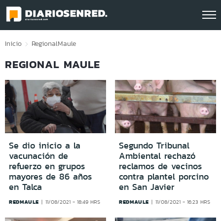
Click acá para ir directamente al contenido
Inicio
Regional
Maule
REGIONAL MAULE
Se dio inicio a la
Segundo Tribunal
vacunación de
Ambiental rechazó
refuerzo en grupos
reclamos de vecinos
mayores de 86 años
contra plantel porcino
en Talca
en San Javier
REDMAULE
REDMAULE
11/08/2021 - 18:49 HRS
11/08/2021 - 16:23 HRS