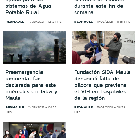
sistemas de Agua
durante este fin de
Potable Rural
semana
REDMAULE
REDMAULE
11/08/2021 - 12:12 HRS
11/08/2021 - 11:45 HRS
Preemergencia
Fundación SIDA Maule
ambiental fue
denunció falta de
declarada para este
píldora que previene
miércoles en Talca y
el VIH en hospitales
Maule
de la región
REDMAULE
REDMAULE
11/08/2021 - 09:29
11/08/2021 - 08:58
HRS
HRS