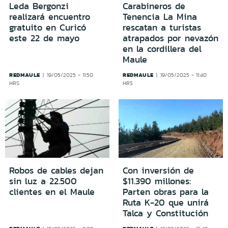
Leda Bergonzi
Carabineros de
realizará encuentro
Tenencia La Mina
gratuito en Curicó
rescatan a turistas
este 22 de mayo
atrapados por nevazón
en la cordillera del
Maule
REDMAULE
REDMAULE
19/05/2025 - 11:50
19/05/2025 - 11:40
HRS
HRS
Robos de cables dejan
Con inversión de
sin luz a 22.500
$11.390 millones:
clientes en el Maule
Parten obras para la
Ruta K-20 que unirá
Talca y Constitución