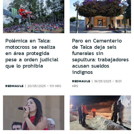
Polémica en Talca:
Paro en Cementerio
motocross se realiza
de Talca deja seis
en área protegida
funerales sin
pese a orden judicial
sepultura: trabajadores
que lo prohibía
acusan sueldos
indignos
REDMAULE
19/05/2025 - 16:01
REDMAULE
20/05/2025 - 11:11 HRS
HRS