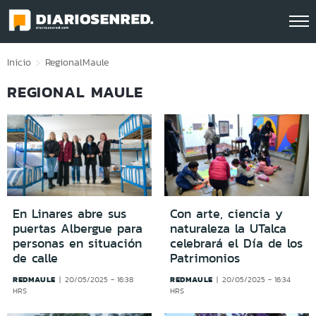
Click acá para ir directamente al contenido
Inicio
Regional
Maule
REGIONAL MAULE
En Linares abre sus
Con arte, ciencia y
puertas Albergue para
naturaleza la UTalca
personas en situación
celebrará el Día de los
de calle
Patrimonios
REDMAULE
REDMAULE
20/05/2025 - 16:38
20/05/2025 - 16:34
HRS
HRS