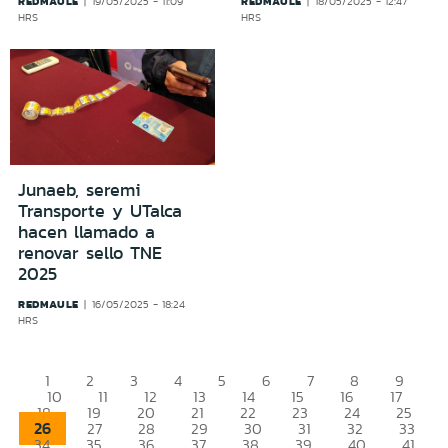
REDMAULE
REDMAULE
19/05/2025 - 11:09
18/05/2025 - 12:47
HRS
HRS
Junaeb, seremi
Transporte y UTalca
hacen llamado a
renovar sello TNE
2025
REDMAULE
16/05/2025 - 18:24
HRS
1
2
3
4
5
6
7
8
9
10
11
12
13
14
15
16
17
18
19
20
21
22
23
24
25
26
27
28
29
30
31
32
33
34
35
36
37
38
39
40
41