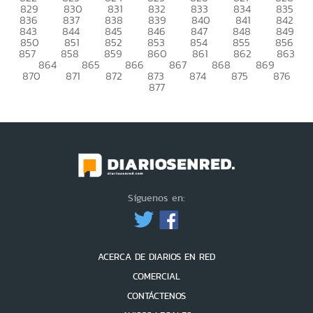
829
830
831
832
833
834
835
836
837
838
839
840
841
842
843
844
845
846
847
848
849
850
851
852
853
854
855
856
857
858
859
860
861
862
863
864
865
866
867
868
869
870
871
872
873
874
875
876
877
Síguenos en:
ACERCA DE DIARIOS EN RED
COMERCIAL
CONTÁCTENOS