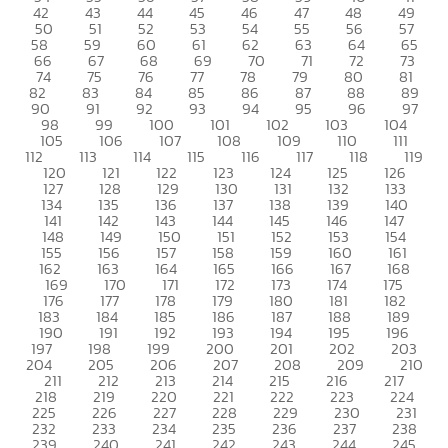
42
43
44
45
46
47
48
49
50
51
52
53
54
55
56
57
58
59
60
61
62
63
64
65
66
67
68
69
70
71
72
73
74
75
76
77
78
79
80
81
82
83
84
85
86
87
88
89
90
91
92
93
94
95
96
97
98
99
100
101
102
103
104
105
106
107
108
109
110
111
112
113
114
115
116
117
118
119
120
121
122
123
124
125
126
127
128
129
130
131
132
133
134
135
136
137
138
139
140
141
142
143
144
145
146
147
148
149
150
151
152
153
154
155
156
157
158
159
160
161
162
163
164
165
166
167
168
169
170
171
172
173
174
175
176
177
178
179
180
181
182
183
184
185
186
187
188
189
190
191
192
193
194
195
196
197
198
199
200
201
202
203
204
205
206
207
208
209
210
211
212
213
214
215
216
217
218
219
220
221
222
223
224
225
226
227
228
229
230
231
232
233
234
235
236
237
238
239
240
241
242
243
244
245