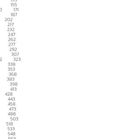
155
0
171
187
202
217
232
247
262
277
292
307
2
323
338
353
368
383
398
413
428
443
458
473
488
503
518
533
548
563