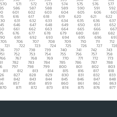
570
571
572
573
574
575
576
577
85
586
587
588
589
590
591
592
00
601
602
603
604
605
606
60
15
616
617
618
619
620
621
622
630
631
632
633
634
635
636
637
45
646
647
648
649
650
651
652
60
661
662
663
664
665
666
667
75
676
677
678
679
680
681
682
690
691
692
693
694
695
696
69
705
706
707
708
709
710
711
712
721
722
723
724
725
726
727
72
736
737
738
739
740
741
742
743
751
752
753
754
755
756
757
758
766
767
768
769
770
771
772
773
81
782
783
784
785
786
787
788
96
797
798
799
800
801
802
803
811
812
813
814
815
816
817
818
26
827
828
829
830
831
832
833
841
842
843
844
845
846
847
848
56
857
858
859
860
861
862
863
870
871
872
873
874
875
876
877