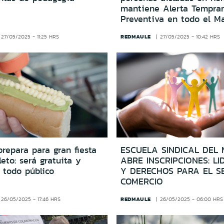
mantiene Alerta Tempra
Preventiva en todo el M
REDMAULE
27/05/2025 - 11:25 HRS
27/05/2025 - 10:42 HRS
prepara para gran fiesta
ESCUELA SINDICAL DEL
eto: será gratuita y
ABRE INSCRIPCIONES: L
 todo público
Y DERECHOS PARA EL S
COMERCIO
REDMAULE
26/05/2025 - 17:46 HRS
26/05/2025 - 06:00 HRS