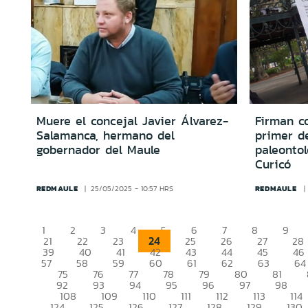
Muere el concejal Javier Álvarez-
Firman co
Salamanca, hermano del
primer d
gobernador del Maule
paleontol
Curicó
REDMAULE
REDMAULE
25/05/2025 - 10:57 HRS
1
2
3
4
5
6
7
8
9
24
21
22
23
25
26
27
28
39
40
41
42
43
44
45
46
57
58
59
60
61
62
63
64
75
76
77
78
79
80
81
92
93
94
95
96
97
98
108
109
110
111
112
113
114
124
125
126
127
128
129
130