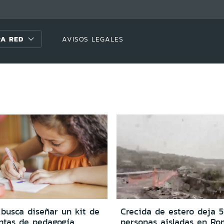
A RED
AVISOS LEGALES
 busca diseñar un kit de
Crecida de estero deja 5
ntas de pedagogía
personas aisladas en Ro