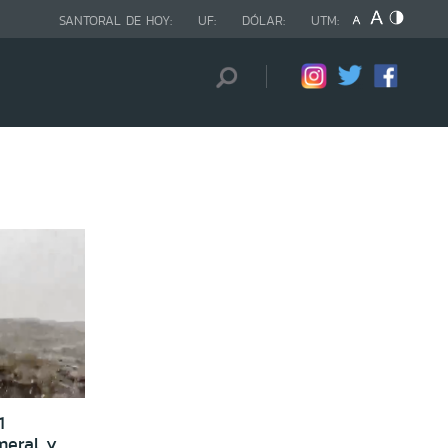
SANTORAL DE HOY:
UF:
DÓLAR:
UTM:
1
meral y