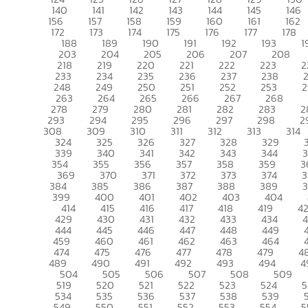
140
141
142
143
144
145
146
156
157
158
159
160
161
162
172
173
174
175
176
177
178
188
189
190
191
192
193
1
203
204
205
206
207
208
218
219
220
221
222
223
2
233
234
235
236
237
238
248
249
250
251
252
253
2
263
264
265
266
267
268
278
279
280
281
282
283
2
293
294
295
296
297
298
2
308
309
310
311
312
313
314
324
325
326
327
328
329
339
340
341
342
343
344
354
355
356
357
358
359
3
369
370
371
372
373
374
3
384
385
386
387
388
389
399
400
401
402
403
404
414
415
416
417
418
419
4
429
430
431
432
433
434
444
445
446
447
448
449
459
460
461
462
463
464
474
475
476
477
478
479
4
489
490
491
492
493
494
4
504
505
506
507
508
509
519
520
521
522
523
524
5
534
535
536
537
538
539
549
550
551
552
553
554
5