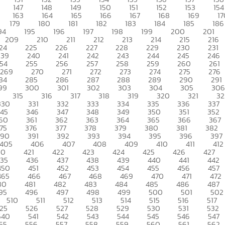
147
148
149
150
151
152
153
154
163
164
165
166
167
168
169
17
179
180
181
182
183
184
185
186
94
195
196
197
198
199
200
201
209
210
211
212
213
214
215
216
24
225
226
227
228
229
230
231
239
240
241
242
243
244
245
246
54
255
256
257
258
259
260
261
269
270
271
272
273
274
275
276
84
285
286
287
288
289
290
291
99
300
301
302
303
304
305
306
315
316
317
318
319
320
321
32
330
331
332
333
334
335
336
337
345
346
347
348
349
350
351
352
60
361
362
363
364
365
366
367
75
376
377
378
379
380
381
382
390
391
392
393
394
395
396
397
405
406
407
408
409
410
411
412
20
421
422
423
424
425
426
427
435
436
437
438
439
440
441
442
450
451
452
453
454
455
456
457
465
466
467
468
469
470
471
472
80
481
482
483
484
485
486
487
95
496
497
498
499
500
501
502
510
511
512
513
514
515
516
517
25
526
527
528
529
530
531
532
540
541
542
543
544
545
546
547
55
556
557
558
559
560
561
562