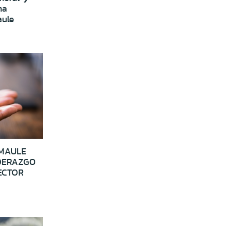
na
aule
 MAULE
IDERAZGO
ECTOR