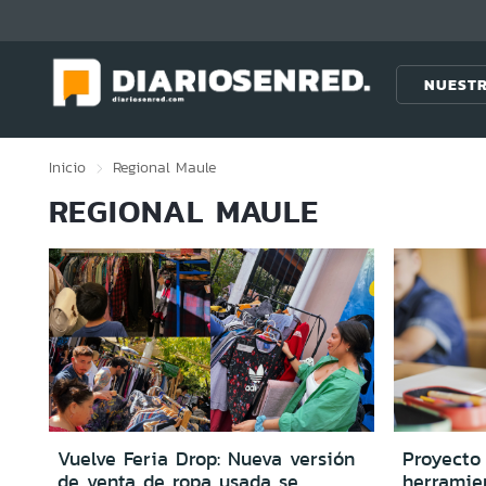
Click acá para ir directamente al contenido
NUESTR
Inicio
Regional
Maule
REGIONAL MAULE
Vuelve Feria Drop: Nueva versión
Proyecto
de venta de ropa usada se
herramie