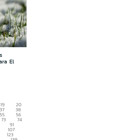
s
ra El
19
20
37
38
55
56
73
74
91
107
123
139