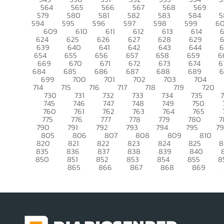
564
565
566
567
568
569
579
580
581
582
583
584
5
594
595
596
597
598
599
6
609
610
611
612
613
614
6
624
625
626
627
628
629
639
640
641
642
643
644
6
654
655
656
657
658
659
6
669
670
671
672
673
674
6
684
685
686
687
688
689
699
700
701
702
703
704
714
715
716
717
718
719
720
730
731
732
733
734
735
745
746
747
748
749
750
760
761
762
763
764
765
775
776
777
778
779
780
7
790
791
792
793
794
795
7
805
806
807
808
809
810
820
821
822
823
824
825
8
835
836
837
838
839
840
850
851
852
853
854
855
8
865
866
867
868
869