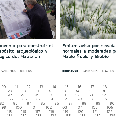
nvenio para construir el
Emiten aviso por nevada
epósito arqueológico y
normales a moderadas pa
ógico del Maule en
Maule Ñuble y Biobío
REDMAULE
24/05/2025 - 18:07 HRS
24/05/2025 - 16:44 HRS
10
11
12
13
14
15
16
17
18
29
30
31
32
33
34
35
36
47
48
49
50
51
52
53
54
65
66
67
68
69
70
71
72
82
83
84
85
86
87
88
89
90
99
100
101
102
103
104
105
106
115
116
117
118
119
120
121
122
131
132
133
134
135
136
137
138