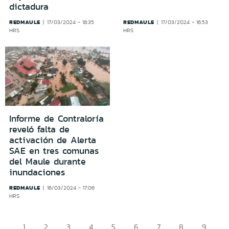
dictadura
REDMAULE
REDMAULE
17/03/2024 - 18:35
17/03/2024 - 16:53
HRS
HRS
Informe de Contraloría
reveló falta de
activación de Alerta
SAE en tres comunas
del Maule durante
inundaciones
REDMAULE
16/03/2024 - 17:06
HRS
1
2
3
4
5
6
7
8
9