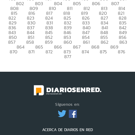
802
803
804
805
806
807
808
809
810
811
812
813
814
815
816
817
818
819
820
821
822
823
824
825
826
827
828
829
830
831
832
833
834
835
836
837
838
839
840
841
842
843
844
845
846
847
848
849
850
851
852
853
854
855
856
857
858
859
860
861
862
863
864
865
866
867
868
869
870
871
872
873
874
875
876
877
Síguenos en:
ACERCA DE DIARIOS EN RED