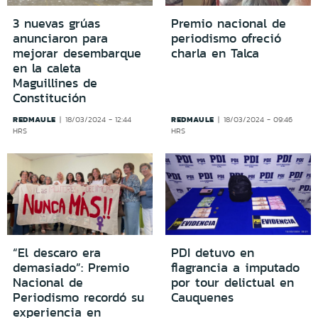
3 nuevas grúas
Premio nacional de
anunciaron para
periodismo ofreció
mejorar desembarque
charla en Talca
en la caleta
Maguillines de
Constitución
REDMAULE
REDMAULE
18/03/2024 - 12:44
18/03/2024 - 09:46
HRS
HRS
“El descaro era
PDI detuvo en
demasiado”: Premio
flagrancia a imputado
Nacional de
por tour delictual en
Periodismo recordó su
Cauquenes
experiencia en