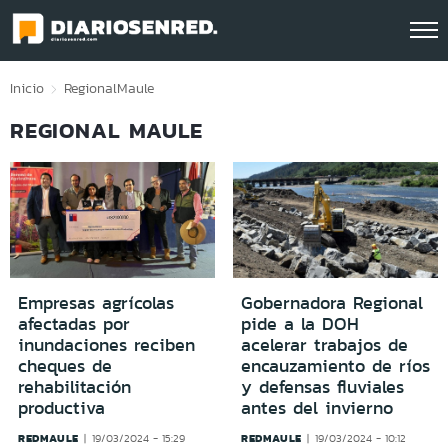
Click acá para ir directamente al contenido
Inicio
Regional
Maule
REGIONAL MAULE
Empresas agrícolas
Gobernadora Regional
afectadas por
pide a la DOH
inundaciones reciben
acelerar trabajos de
cheques de
encauzamiento de ríos
rehabilitación
y defensas fluviales
productiva
antes del invierno
REDMAULE
REDMAULE
19/03/2024 - 15:29
19/03/2024 - 10:12