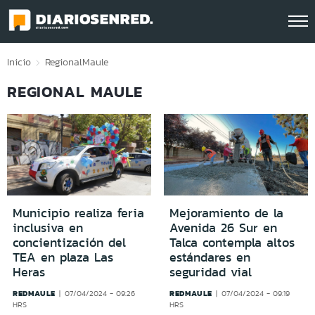
Click acá para ir directamente al contenido
Inicio
Regional
Maule
REGIONAL MAULE
Municipio realiza feria
Mejoramiento de la
inclusiva en
Avenida 26 Sur en
concientización del
Talca contempla altos
TEA en plaza Las
estándares en
Heras
seguridad vial
REDMAULE
REDMAULE
07/04/2024 - 09:26
07/04/2024 - 09:19
HRS
HRS