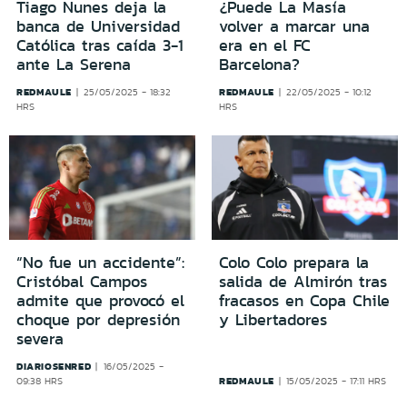
Tiago Nunes deja la
¿Puede La Masía
banca de Universidad
volver a marcar una
Católica tras caída 3-1
era en el FC
ante La Serena
Barcelona?
REDMAULE
REDMAULE
25/05/2025 - 18:32
22/05/2025 - 10:12
HRS
HRS
“No fue un accidente”:
Colo Colo prepara la
Cristóbal Campos
salida de Almirón tras
admite que provocó el
fracasos en Copa Chile
choque por depresión
y Libertadores
severa
DIARIOSENRED
16/05/2025 -
REDMAULE
09:38 HRS
15/05/2025 - 17:11 HRS