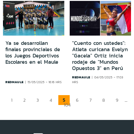
Ya se desarrollan
"Cuento con ustedes":
finales provinciales de
Atleta curicana Evelyn
los Juegos Deportivos
"Gacela" Ortiz inicia
Escolares en el Maule
rodaje de "Mundos
Opuestos 3" en Perú
REDMAULE
04/05/2025 - 17:03
REDMAULE
15/05/2025 - 16:16 HRS
HRS
5
...
1
2
3
4
6
7
8
9
104