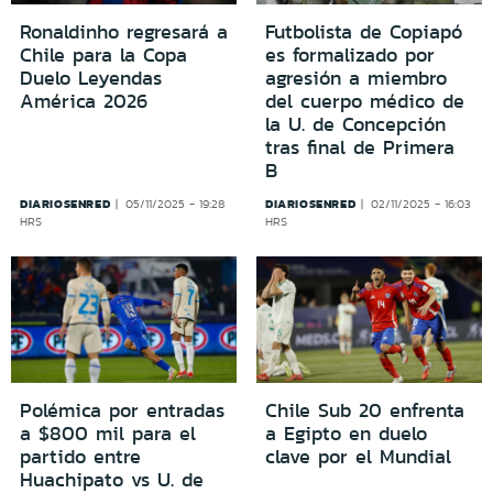
Ronaldinho regresará a
Futbolista de Copiapó
Chile para la Copa
es formalizado por
Duelo Leyendas
agresión a miembro
América 2026
del cuerpo médico de
la U. de Concepción
tras final de Primera
B
DIARIOSENRED
DIARIOSENRED
05/11/2025 - 19:28
02/11/2025 - 16:03
HRS
HRS
Polémica por entradas
Chile Sub 20 enfrenta
a $800 mil para el
a Egipto en duelo
partido entre
clave por el Mundial
Huachipato vs U. de