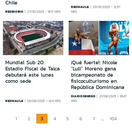
Chile
REDMAULE
03/10/2025 - 12:57
REDBIOBIO
27/10/2025 - 18:17 HRS
HRS
Mundial Sub 20:
¡Qué fuerte!: Nicole
Estadio Fiscal de Talca
''Luli'' Moreno gana
debutará este lunes
bicampeonato de
como sede
fisicoculturismo en
República Dominicana
DIARIOSENRED
21/09/2025 - 18:47
REDMAULE
29/09/2025 - 14:11 HRS
HRS
3
...
1
2
4
5
6
7
104