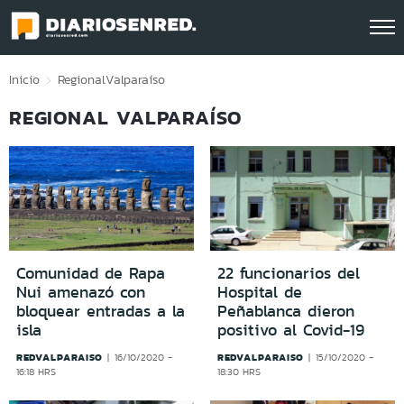
Click acá para ir directamente al contenido
Inicio
Regional
Valparaíso
REGIONAL VALPARAÍSO
Comunidad de Rapa
22 funcionarios del
Nui amenazó con
Hospital de
bloquear entradas a la
Peñablanca dieron
isla
positivo al Covid-19
REDVALPARAISO
REDVALPARAISO
16/10/2020 -
15/10/2020 -
16:18 HRS
18:30 HRS