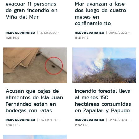
evacuar 11 personas
Mar avanzan a fase
de gran incendio en
dos luego de cuatro
Viña del Mar
meses en
confinamiento
REDVALPARAISO
REDVALPARAISO
13/10/2020 -
08/10/2020 -
11:25 HRS
15:41 HRS
Acusan que cajas de
Incendio forestal lleva
alimentos de Isla Juan
al menos 150
Fernández están en
hectáreas consumidas
bodegas con ratas
en Zapallar y Papudo
REDVALPARAISO
REDVALPARAISO
07/10/2020 -
05/10/2020 -
13:10 HRS
15:52 HRS