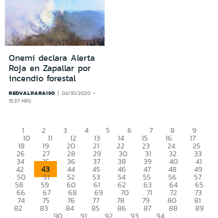
Onemi declara Alerta
Roja en Zapallar por
incendio forestal
REDVALPARAISO
04/10/2020 -
15:37 HRS
1
2
3
4
5
6
7
8
9
10
11
12
13
14
15
16
17
18
19
20
21
22
23
24
25
26
27
28
29
30
31
32
33
34
35
36
37
38
39
40
41
43
42
44
45
46
47
48
49
50
51
52
53
54
55
56
57
58
59
60
61
62
63
64
65
66
67
68
69
70
71
72
73
74
75
76
77
78
79
80
81
82
83
84
85
86
87
88
89
90
91
92
93
94