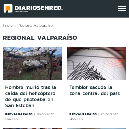
Click acá para ir directamente al contenido
Inicio
Regional
Valparaíso
REGIONAL VALPARAÍSO
Hombre murió tras la
Temblor sacude la
caída del helicóptero
zona central del país
de que piloteaba en
San Esteban
REDVALPARAISO
REDVALPARAISO
26/08/2022 -
25/08/2022 -
17:47 HRS
14:02 HRS