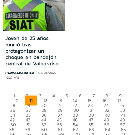
Joven de 25 años
murió tras
protagonizar un
choque en bandejón
central de Valparaíso
REDVALPARAISO
02/06/2022 -
10:27 HRS
1
2
3
4
5
6
7
8
9
11
10
12
13
14
15
16
17
18
19
20
21
22
23
24
25
26
27
28
29
30
31
32
33
34
35
36
37
38
39
40
41
42
43
44
45
46
47
48
49
50
51
52
53
54
55
56
57
58
59
60
61
62
63
64
65
66
67
68
69
70
71
72
73