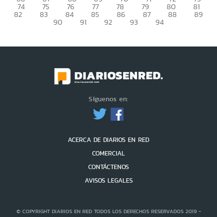
74
75
76
77
78
79
80
81
82
83
84
85
86
87
88
89
90
91
92
93
94
Síguenos en:
ACERCA DE DIARIOS EN RED
COMERCIAL
CONTÁCTENOS
AVISOS LEGALES
© COPYRIGHT DIARIOS EN RED TODOS LOS DERECHOS RESERVADOS 2019 -