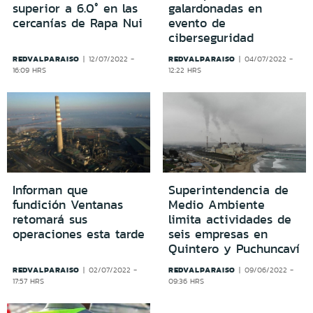
superior a 6.0° en las
galardonadas en
cercanías de Rapa Nui
evento de
ciberseguridad
REDVALPARAISO
REDVALPARAISO
12/07/2022 -
04/07/2022 -
16:09 HRS
12:22 HRS
Informan que
Superintendencia de
fundición Ventanas
Medio Ambiente
retomará sus
limita actividades de
operaciones esta tarde
seis empresas en
Quintero y Puchuncaví
REDVALPARAISO
REDVALPARAISO
02/07/2022 -
09/06/2022 -
17:57 HRS
09:36 HRS