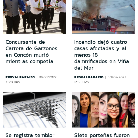
Concursante de
Incendio dejó cuatro
Carrera de Garzones
casas afectadas y al
en Concón murió
menos 18
mientras competía
damnificados en Viña
del Mar
REDVALPARAISO
REDVALPARAISO
18/08/2022 -
30/07/2022 -
15:28 HRS
12:38 HRS
Se registra temblor
Siete porteñas fueron