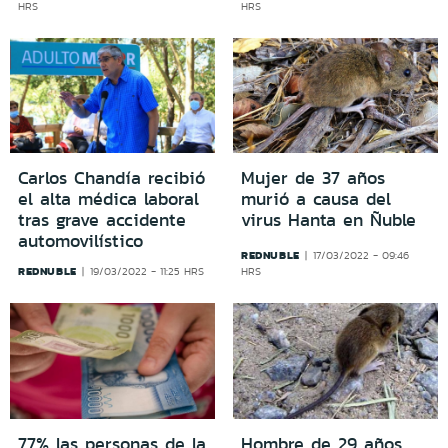
HRS
HRS
Carlos Chandía recibió
Mujer de 37 años
el alta médica laboral
murió a causa del
tras grave accidente
virus Hanta en Ñuble
automovilístico
REDNUBLE
17/03/2022 - 09:46
REDNUBLE
19/03/2022 - 11:25 HRS
HRS
77% las personas de la
Hombre de 29 años