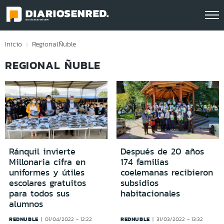
Click acá para ir directamente al contenido
Inicio
Regional
Ñuble
REGIONAL ÑUBLE
Ránquil invierte
Después de 20 años
Millonaria cifra en
174 familias
uniformes y útiles
coelemanas recibieron
escolares gratuitos
subsidios
para todos sus
habitacionales
alumnos
REDNUBLE
REDNUBLE
01/04/2022 - 12:22
31/03/2022 - 13:32