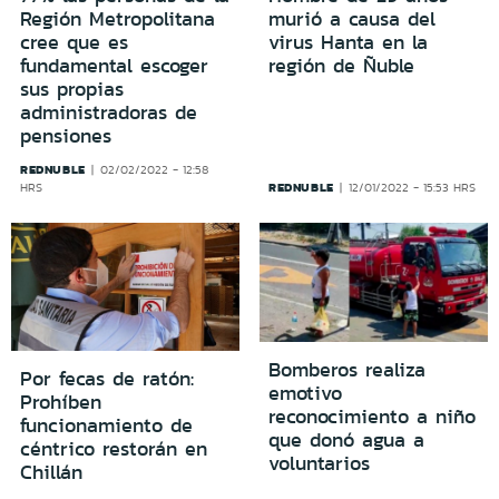
Región Metropolitana
murió a causa del
cree que es
virus Hanta en la
fundamental escoger
región de Ñuble
sus propias
administradoras de
pensiones
REDNUBLE
02/02/2022 - 12:58
REDNUBLE
HRS
12/01/2022 - 15:53 HRS
Bomberos realiza
Por fecas de ratón:
emotivo
Prohíben
reconocimiento a niño
funcionamiento de
que donó agua a
céntrico restorán en
voluntarios
Chillán