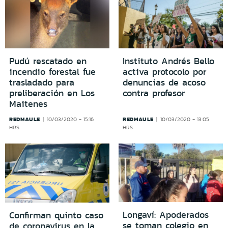
Pudú rescatado en
Instituto Andrés Bello
incendio forestal fue
activa protocolo por
trasladado para
denuncias de acoso
preliberación en Los
contra profesor
Maitenes
REDMAULE
REDMAULE
10/03/2020 - 15:16
10/03/2020 - 13:05
HRS
HRS
Longaví: Apoderados
Confirman quinto caso
se toman colegio en
de coronavirus en la