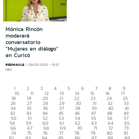
Mónica Rincón
moderará
conversatorio
“Mujeres en diálogo”
en Curicó
REDMAULE
09/03/2020 - 10:37
HRS
1
2
3
4
5
6
7
8
9
10
11
12
13
14
15
16
17
18
19
20
21
22
23
24
25
26
27
28
29
30
31
32
33
34
35
36
37
38
39
40
41
42
43
44
45
46
47
48
49
50
51
52
53
54
55
56
57
58
59
60
61
62
63
64
65
66
67
68
69
70
71
72
73
74
75
76
77
78
79
80
81
82
83
84
85
86
87
88
89