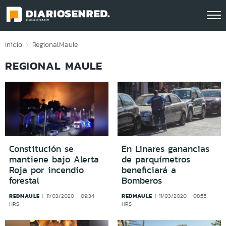
Click acá para ir directamente al contenido
Inicio
Regional
Maule
REGIONAL MAULE
Constitución se
En Linares ganancias
mantiene bajo Alerta
de parquímetros
Roja por incendio
beneficiará a
forestal
Bomberos
REDMAULE
REDMAULE
11/03/2020 - 09:34
11/03/2020 - 08:55
HRS
HRS