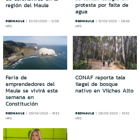
protesta por falta de
región del Maule
agua
REDMAULE
REDMAULE
10/03/2020 - 12:09
10/03/2020 - 09:49
HRS
HRS
Feria de
CONAF reporta tala
emprendedores del
ilegal de bosque
Maule se vivirá esta
nativo en Vilches Alto
semana en
Constitución
REDMAULE
REDMAULE
09/03/2020 - 16:53
09/03/2020 - 10:52
HRS
HRS