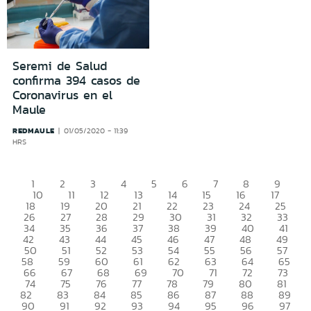
Seremi de Salud
confirma 394 casos de
Coronavirus en el
Maule
REDMAULE
01/05/2020 - 11:39
HRS
1
2
3
4
5
6
7
8
9
10
11
12
13
14
15
16
17
18
19
20
21
22
23
24
25
26
27
28
29
30
31
32
33
34
35
36
37
38
39
40
41
42
43
44
45
46
47
48
49
50
51
52
53
54
55
56
57
58
59
60
61
62
63
64
65
66
67
68
69
70
71
72
73
74
75
76
77
78
79
80
81
82
83
84
85
86
87
88
89
90
91
92
93
94
95
96
97