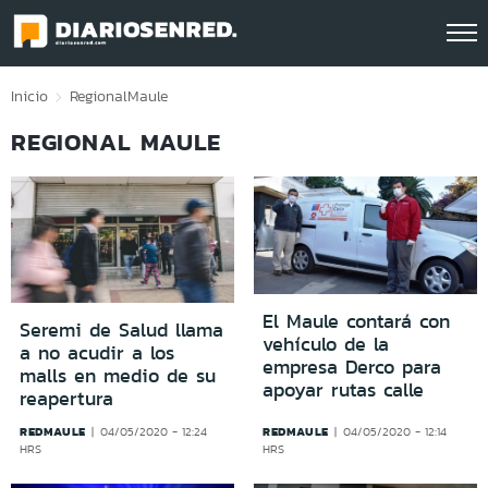
Click acá para ir directamente al contenido
Inicio
Regional
Maule
REGIONAL MAULE
El Maule contará con
Seremi de Salud llama
vehículo de la
a no acudir a los
empresa Derco para
malls en medio de su
apoyar rutas calle
reapertura
REDMAULE
REDMAULE
04/05/2020 - 12:24
04/05/2020 - 12:14
HRS
HRS