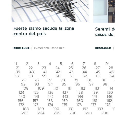
Fuerte sismo sacude la zona
Seremi d
centro del país
casos de
REDMAULE
REDMAULE
21/05/2020 - 18:36 HRS
1
2
3
4
5
6
7
8
9
21
22
23
24
25
26
27
28
39
40
41
42
43
44
45
46
57
58
59
60
61
62
63
64
75
76
77
78
79
80
81
92
93
94
95
96
97
98
108
109
110
111
112
113
114
124
125
126
127
128
129
130
140
141
142
143
144
145
146
156
157
158
159
160
161
162
172
173
174
175
176
177
178
188
189
190
191
192
193
1
203
204
205
206
207
208