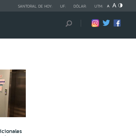
SANTORAL DE HOY:
UF:
DÓLAR:
UTM:
cionales