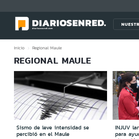
Click acá para ir directamente al contenido
NUESTR
Inicio
Regional
Maule
REGIONAL MAULE
Sismo de leve intensidad se
INJUV la
percibió en el Maule
para ayu