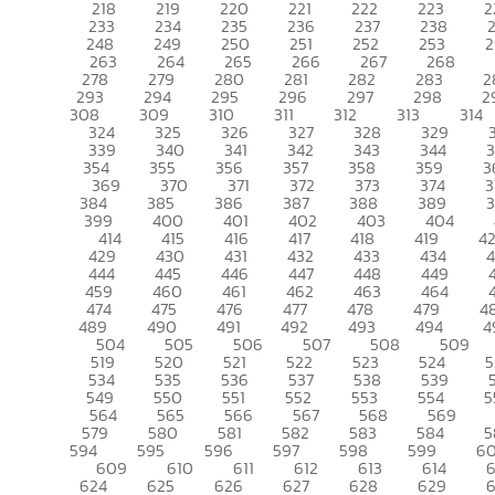
218
219
220
221
222
223
2
233
234
235
236
237
238
248
249
250
251
252
253
2
263
264
265
266
267
268
278
279
280
281
282
283
2
293
294
295
296
297
298
2
308
309
310
311
312
313
314
324
325
326
327
328
329
339
340
341
342
343
344
354
355
356
357
358
359
3
369
370
371
372
373
374
3
384
385
386
387
388
389
399
400
401
402
403
404
414
415
416
417
418
419
4
429
430
431
432
433
434
444
445
446
447
448
449
459
460
461
462
463
464
474
475
476
477
478
479
4
489
490
491
492
493
494
4
504
505
506
507
508
509
519
520
521
522
523
524
5
534
535
536
537
538
539
549
550
551
552
553
554
5
564
565
566
567
568
569
579
580
581
582
583
584
5
594
595
596
597
598
599
6
609
610
611
612
613
614
6
624
625
626
627
628
629