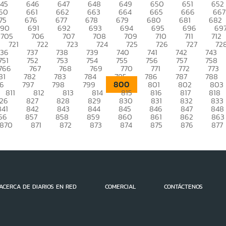
45
646
647
648
649
650
651
652
60
661
662
663
664
665
666
667
75
676
677
678
679
680
681
682
690
691
692
693
694
695
696
69
705
706
707
708
709
710
711
712
721
722
723
724
725
726
727
72
736
737
738
739
740
741
742
743
751
752
753
754
755
756
757
758
766
767
768
769
770
771
772
773
81
782
783
784
785
786
787
788
800
6
797
798
799
801
802
803
811
812
813
814
815
816
817
818
26
827
828
829
830
831
832
833
841
842
843
844
845
846
847
848
56
857
858
859
860
861
862
863
870
871
872
873
874
875
876
877
ACERCA DE DIARIOS EN RED
COMERCIAL
CONTÁCTENOS