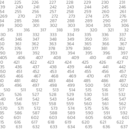
24
225
226
227
228
229
230
231
239
240
241
242
243
244
245
246
54
255
256
257
258
259
260
261
269
270
271
272
273
274
275
276
84
285
286
287
288
289
290
291
99
300
301
302
303
304
305
306
315
316
317
318
319
320
321
32
330
331
332
333
334
335
336
337
345
346
347
348
349
350
351
352
60
361
362
363
364
365
366
367
75
376
377
378
379
380
381
382
390
391
392
393
394
395
396
397
405
406
407
408
409
410
411
412
20
421
422
423
424
425
426
427
435
436
437
438
439
440
441
442
450
451
452
453
454
455
456
457
465
466
467
468
469
470
471
472
80
481
482
483
484
485
486
487
95
496
497
498
499
500
501
502
510
511
512
513
514
515
516
517
25
526
527
528
529
530
531
532
540
541
542
543
544
545
546
547
55
556
557
558
559
560
561
562
570
571
572
573
574
575
576
577
85
586
587
588
589
590
591
592
00
601
602
603
604
605
606
60
15
616
617
618
619
620
621
622
630
631
632
633
634
635
636
637