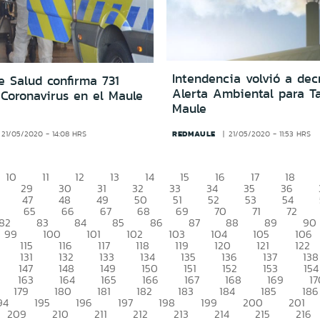
Intendencia volvió a dec
e Salud confirma 731
Alerta Ambiental para Ta
 Coronavirus en el Maule
Maule
REDMAULE
21/05/2020 - 14:08 HRS
21/05/2020 - 11:53 HRS
10
11
12
13
14
15
16
17
18
29
30
31
32
33
34
35
36
47
48
49
50
51
52
53
54
65
66
67
68
69
70
71
72
82
83
84
85
86
87
88
89
90
99
100
101
102
103
104
105
106
115
116
117
118
119
120
121
122
131
132
133
134
135
136
137
138
147
148
149
150
151
152
153
154
163
164
165
166
167
168
169
17
179
180
181
182
183
184
185
186
94
195
196
197
198
199
200
201
209
210
211
212
213
214
215
216