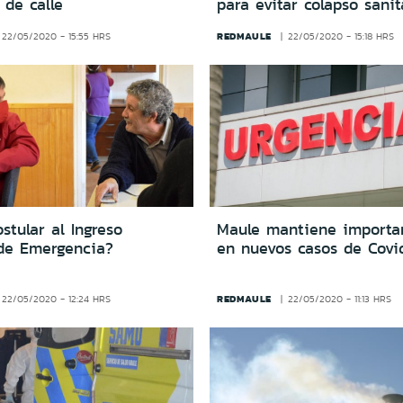
 de calle
para evitar colapso sanit
REDMAULE
22/05/2020 - 15:55 HRS
22/05/2020 - 15:18 HRS
tular al Ingreso
Maule mantiene importa
 de Emergencia?
en nuevos casos de Covi
REDMAULE
22/05/2020 - 12:24 HRS
22/05/2020 - 11:13 HRS