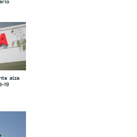
ario
nte alza
d-19