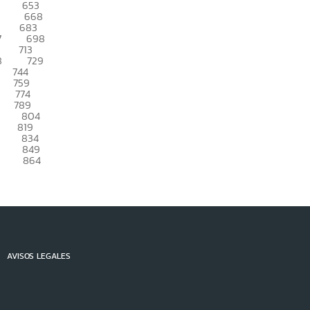
653
668
683
7
698
713
8
729
744
759
774
789
804
819
834
849
864
AVISOS LEGALES