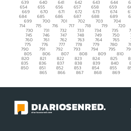
639
640
641
642
643
644
6
654
655
656
657
658
659
6
669
670
671
672
673
674
6
684
685
686
687
688
689
699
700
701
702
703
704
714
715
716
717
718
719
720
730
731
732
733
734
735
745
746
747
748
749
750
760
761
762
763
764
765
775
776
777
778
779
780
7
790
791
792
793
794
795
79
805
806
807
808
809
810
820
821
822
823
824
825
8
835
836
837
838
839
840
850
851
852
853
854
855
8
865
866
867
868
869