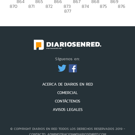
864
865
866
867
868
869
870
871
872
873
874
875
876
877
Síguenos en:
ACERCA DE DIARIOS EN RED
COMERCIAL
CONTÁCTENOS
AVISOS LEGALES
© COPYRIGHT DIARIOS EN RED TODOS LOS DERECHOS RESERVADOS 2019 -
CONTACTO: ADMINISTRACION@DIARIOSENRED.COM