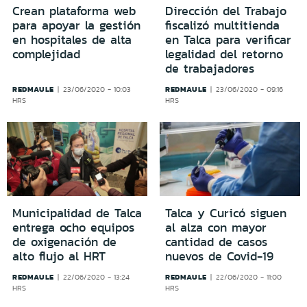
Crean plataforma web
Dirección del Trabajo
para apoyar la gestión
fiscalizó multitienda
en hospitales de alta
en Talca para verificar
complejidad
legalidad del retorno
de trabajadores
REDMAULE
REDMAULE
23/06/2020 - 10:03
23/06/2020 - 09:16
HRS
HRS
Municipalidad de Talca
Talca y Curicó siguen
entrega ocho equipos
al alza con mayor
de oxigenación de
cantidad de casos
alto flujo al HRT
nuevos de Covid-19
REDMAULE
REDMAULE
22/06/2020 - 13:24
22/06/2020 - 11:00
HRS
HRS