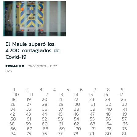
El Maule superó los
4.200 contagiados de
Covid-19
REDMAULE
21/06/2020 - 15:27
HRS
1
2
3
4
5
6
7
8
9
10
11
12
13
14
15
16
17
18
19
20
21
22
23
24
25
26
27
28
29
30
31
32
33
34
35
36
37
38
39
40
41
42
43
44
45
46
47
48
49
50
51
52
53
54
55
56
57
58
59
60
61
62
63
64
65
66
67
68
69
70
71
72
73
74
75
76
77
78
79
80
81