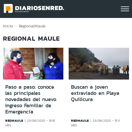
Click acá para ir directamente al contenido
Inicio
Regional
Maule
REGIONAL MAULE
Paso a paso: conoce
Buscan a joven
las principales
extraviado en Playa
novedades del nuevo
Quilicura
Ingreso Familiar de
Emergencia
REDMAULE
REDMAULE
23/06/2020 - 16:19
23/06/2020 - 15:11
HRS
HRS