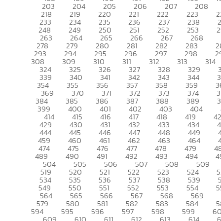
203
204
205
206
207
208
218
219
220
221
222
223
2
233
234
235
236
237
238
248
249
250
251
252
253
2
263
264
265
266
267
268
278
279
280
281
282
283
2
293
294
295
296
297
298
2
308
309
310
311
312
313
314
324
325
326
327
328
329
339
340
341
342
343
344
354
355
356
357
358
359
3
369
370
371
372
373
374
3
384
385
386
387
388
389
399
400
401
402
403
404
414
415
416
417
418
419
4
429
430
431
432
433
434
444
445
446
447
448
449
459
460
461
462
463
464
474
475
476
477
478
479
4
489
490
491
492
493
494
4
504
505
506
507
508
509
519
520
521
522
523
524
5
534
535
536
537
538
539
549
550
551
552
553
554
5
564
565
566
567
568
569
579
580
581
582
583
584
5
594
595
596
597
598
599
6
609
610
611
612
613
614
6