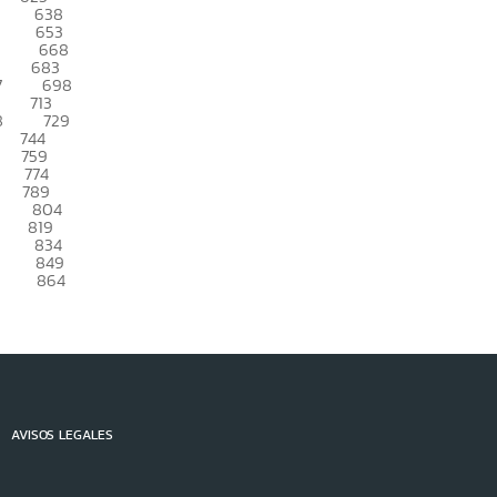
638
653
668
683
7
698
713
8
729
744
759
774
789
804
819
834
849
864
AVISOS LEGALES