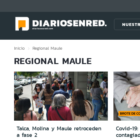
Click acá para ir directamente al contenido
NUESTR
Inicio
Regional
Maule
REGIONAL MAULE
Talca, Molina y Maule retroceden
Covid-19:
a fase 2
contagia