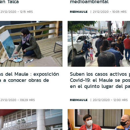
en Talca
medioambiental
REDMAULE
21/12/2020 - 12:15 HRS
21/12/2020 - 10:05 HRS
s del Maule : exposición
Suben los casos activos 
a a conocer obras de
Covid-19: el Maule se po
en el quinto lugar del pa
REDMAULE
21/12/2020 - 09:29 HRS
20/12/2020 - 12:00 HRS