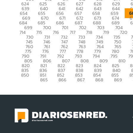
624
625
626
627
628
629
639
640
641
642
643
644
6
6
654
655
656
657
658
659
669
670
671
672
673
674
6
684
685
686
687
688
689
699
700
701
702
703
704
714
715
716
717
718
719
720
730
731
732
733
734
735
745
746
747
748
749
750
760
761
762
763
764
765
775
776
777
778
779
780
7
790
791
792
793
794
795
7
805
806
807
808
809
810
820
821
822
823
824
825
8
835
836
837
838
839
840
850
851
852
853
854
855
8
865
866
867
868
869