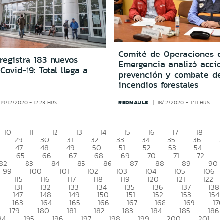
Comité de Operaciones 
registra 183 nuevos
Emergencia analizó acci
Covid-19: Total llega a
prevención y combate d
incendios forestales
REDMAULE
19/12/2020 - 12:23 HRS
18/12/2020 - 17:11 HRS
10
11
12
13
14
15
16
17
18
29
30
31
32
33
34
35
36
47
48
49
50
51
52
53
54
65
66
67
68
69
70
71
72
82
83
84
85
86
87
88
89
90
99
100
101
102
103
104
105
106
115
116
117
118
119
120
121
122
131
132
133
134
135
136
137
138
147
148
149
150
151
152
153
154
163
164
165
166
167
168
169
17
179
180
181
182
183
184
185
186
94
195
196
197
198
199
200
201