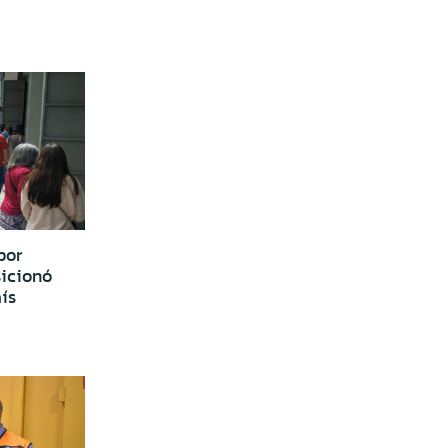
por
sicionó
ís