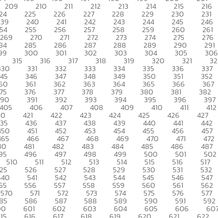
209
210
211
212
213
214
215
216
24
225
226
227
228
229
230
231
239
240
241
242
243
244
245
246
54
255
256
257
258
259
260
261
269
270
271
272
273
274
275
276
84
285
286
287
288
289
290
291
99
300
301
302
303
304
305
306
315
316
317
318
319
320
321
32
330
331
332
333
334
335
336
337
345
346
347
348
349
350
351
352
60
361
362
363
364
365
366
367
75
376
377
378
379
380
381
382
390
391
392
393
394
395
396
397
405
406
407
408
409
410
411
412
20
421
422
423
424
425
426
427
435
436
437
438
439
440
441
442
450
451
452
453
454
455
456
457
465
466
467
468
469
470
471
472
80
481
482
483
484
485
486
487
95
496
497
498
499
500
501
502
510
511
512
513
514
515
516
517
25
526
527
528
529
530
531
532
540
541
542
543
544
545
546
547
55
556
557
558
559
560
561
562
570
571
572
573
574
575
576
577
85
586
587
588
589
590
591
592
00
601
602
603
604
605
606
60
15
616
617
618
619
620
621
622