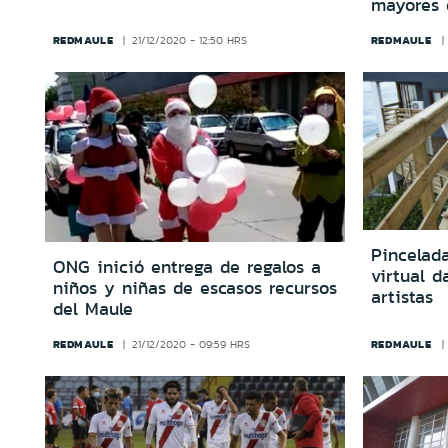
mayores 
REDMAULE
REDMAULE
21/12/2020 - 12:50 HRS
Pincelada
ONG inició entrega de regalos a
virtual d
niños y niñas de escasos recursos
artistas
del Maule
REDMAULE
REDMAULE
21/12/2020 - 09:59 HRS