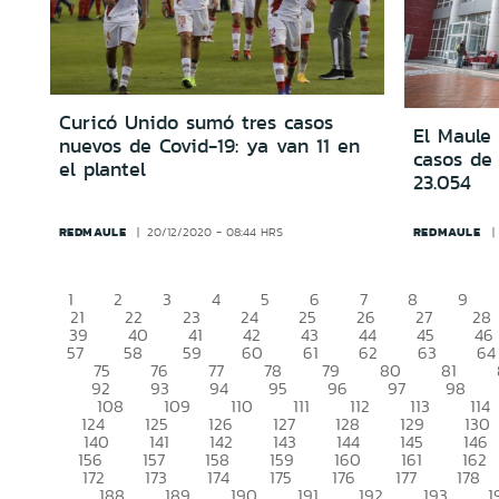
Curicó Unido sumó tres casos
El Maule 
nuevos de Covid-19: ya van 11 en
casos de 
el plantel
23.054
REDMAULE
REDMAULE
20/12/2020 - 08:44 HRS
1
2
3
4
5
6
7
8
9
21
22
23
24
25
26
27
28
39
40
41
42
43
44
45
46
57
58
59
60
61
62
63
64
75
76
77
78
79
80
81
92
93
94
95
96
97
98
108
109
110
111
112
113
114
124
125
126
127
128
129
130
140
141
142
143
144
145
146
156
157
158
159
160
161
162
172
173
174
175
176
177
178
188
189
190
191
192
193
1