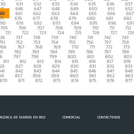
630
631
632
633
634
635
636
637
45
646
647
648
649
650
651
652
60
661
662
663
664
665
666
667
75
676
677
678
679
680
681
682
690
691
692
693
694
695
696
69
705
706
707
708
709
710
711
712
721
722
723
724
725
726
727
72
736
737
738
739
740
741
742
743
751
752
753
754
755
756
757
758
766
767
768
769
770
771
772
773
81
782
783
784
785
786
787
788
96
797
798
799
800
801
802
803
811
812
813
814
815
816
817
818
26
827
828
829
830
831
832
833
841
842
843
844
845
846
847
848
56
857
858
859
860
861
862
863
870
871
872
873
874
875
876
877
ACERCA DE DIARIOS EN RED
COMERCIAL
CONTÁCTENOS