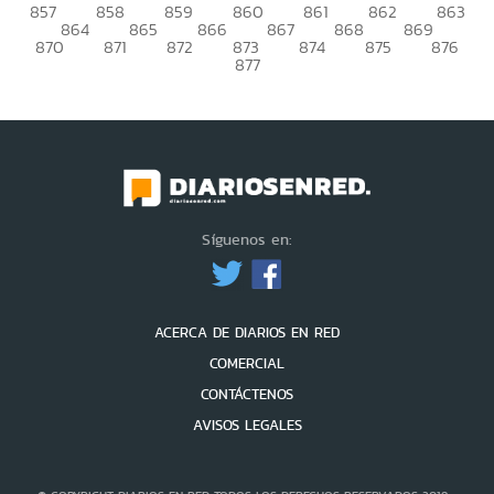
857
858
859
860
861
862
863
864
865
866
867
868
869
870
871
872
873
874
875
876
877
Síguenos en:
ACERCA DE DIARIOS EN RED
COMERCIAL
CONTÁCTENOS
AVISOS LEGALES