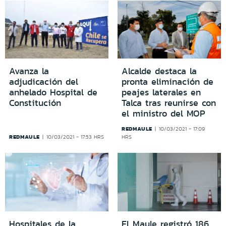
Avanza la
Alcalde destaca la
adjudicación del
pronta eliminación de
anhelado Hospital de
peajes laterales en
Constitución
Talca tras reunirse con
el ministro del MOP
REDMAULE
10/03/2021 - 17:09
REDMAULE
10/03/2021 - 17:53 HRS
HRS
Hospitales de la
El Maule registró 186