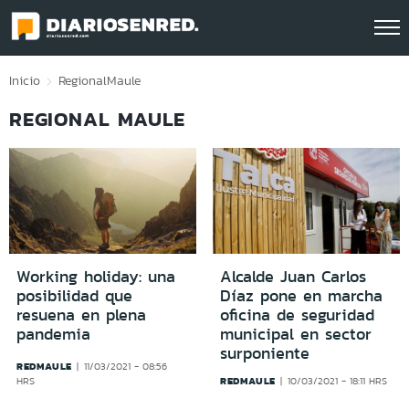
Click acá para ir directamente al contenido
Inicio
Regional
Maule
REGIONAL MAULE
Working holiday: una
Alcalde Juan Carlos
posibilidad que
Díaz pone en marcha
resuena en plena
oficina de seguridad
pandemia
municipal en sector
surponiente
REDMAULE
11/03/2021 - 08:56
REDMAULE
HRS
10/03/2021 - 18:11 HRS