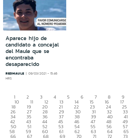
Aparece hijo de
candidato a concejal
del Maule que se
encontraba
desaparecido
REDMAULE
09/03/2021 - 15:46
HRS
1
2
3
4
5
6
7
8
9
10
11
12
13
14
15
16
17
18
19
20
21
22
23
24
25
26
27
28
29
30
31
32
33
34
35
36
37
38
39
40
41
42
43
44
45
46
47
48
49
50
51
52
53
54
55
56
57
58
59
60
61
62
63
64
65
66
67
68
69
70
71
72
73