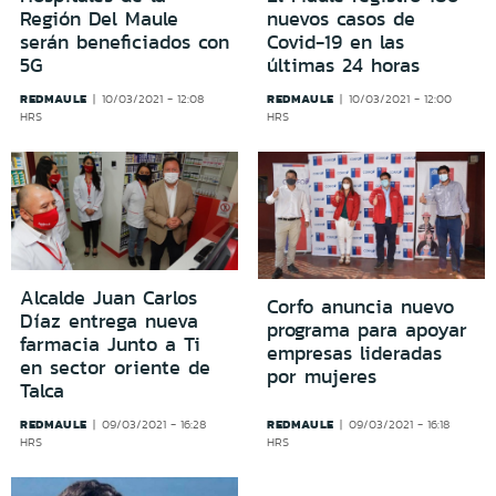
Región Del Maule
nuevos casos de
serán beneficiados con
Covid-19 en las
5G
últimas 24 horas
REDMAULE
REDMAULE
10/03/2021 - 12:08
10/03/2021 - 12:00
HRS
HRS
Alcalde Juan Carlos
Corfo anuncia nuevo
Díaz entrega nueva
programa para apoyar
farmacia Junto a Ti
empresas lideradas
en sector oriente de
por mujeres
Talca
REDMAULE
REDMAULE
09/03/2021 - 16:28
09/03/2021 - 16:18
HRS
HRS