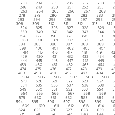
233
234
235
236
237
238
248
249
250
251
252
253
2
263
264
265
266
267
268
278
279
280
281
282
283
2
293
294
295
296
297
298
2
308
309
310
311
312
313
314
324
325
326
327
328
329
339
340
341
342
343
344
354
355
356
357
358
359
3
369
370
371
372
373
374
3
384
385
386
387
388
389
399
400
401
402
403
404
414
415
416
417
418
419
4
429
430
431
432
433
434
444
445
446
447
448
449
459
460
461
462
463
464
474
475
476
477
478
479
4
489
490
491
492
493
494
4
504
505
506
507
508
509
519
520
521
522
523
524
5
534
535
536
537
538
539
549
550
551
552
553
554
5
564
565
566
567
568
569
579
580
581
582
583
584
5
594
595
596
597
598
599
6
609
610
611
612
613
614
6
624
625
626
627
628
629
639
640
641
642
643
644
6