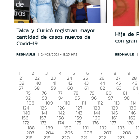
Talca y Curicó registran mayor
Hija de 
cantidad de casos nuevos de
con gran
Covid-19
REDMAULE
REDMAULE
24/03/2021 - 13:25 HRS
1
2
3
4
5
6
7
8
9
21
22
23
24
25
26
27
28
39
40
41
42
43
44
45
46
57
58
59
60
61
62
63
64
75
76
77
78
79
80
81
92
93
94
95
96
97
98
108
109
110
111
112
113
114
124
125
126
127
128
129
130
140
141
142
143
144
145
146
156
157
158
159
160
161
162
172
173
174
175
176
177
178
188
189
190
191
192
193
1
203
204
205
206
207
208
218
219
220
221
222
223
2