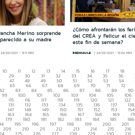
¿Cómo afrontarán los fer
Pancha Merino sorprende
del CREA y Felicur el ci
 parecido a su madre
este fin de semana?
REDMAULE
24/03/2021 - 13:11 HRS
24/03/2021 - 13:04 HRS
10
11
12
13
14
15
16
17
18
29
30
31
32
33
34
35
36
47
48
49
50
51
52
53
54
65
66
67
68
69
70
71
72
82
83
84
85
86
87
88
89
90
99
100
101
102
103
104
105
106
115
116
117
118
119
120
121
122
131
132
133
134
135
136
137
138
147
148
149
150
151
152
153
154
163
164
165
166
167
168
169
17
179
180
181
182
183
184
185
186
94
195
196
197
198
199
200
201
209
210
211
212
213
214
215
216
24
225
226
227
228
229
230
231