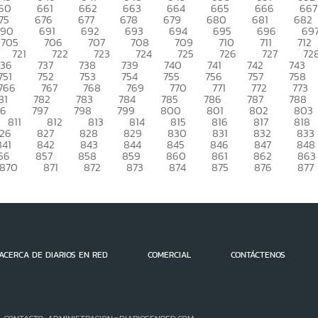
60
661
662
663
664
665
666
667
75
676
677
678
679
680
681
682
690
691
692
693
694
695
696
69
705
706
707
708
709
710
711
712
721
722
723
724
725
726
727
72
736
737
738
739
740
741
742
743
751
752
753
754
755
756
757
758
766
767
768
769
770
771
772
773
81
782
783
784
785
786
787
788
96
797
798
799
800
801
802
803
811
812
813
814
815
816
817
818
26
827
828
829
830
831
832
833
841
842
843
844
845
846
847
848
56
857
858
859
860
861
862
863
870
871
872
873
874
875
876
877
ACERCA DE DIARIOS EN RED
COMERCIAL
CONTÁCTENOS