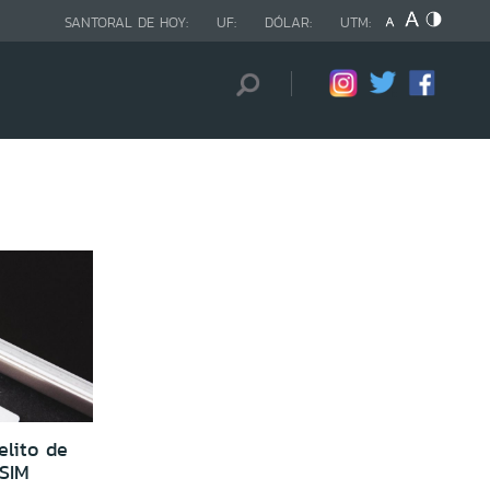
SANTORAL DE HOY:
UF:
DÓLAR:
UTM:
elito de
 SIM