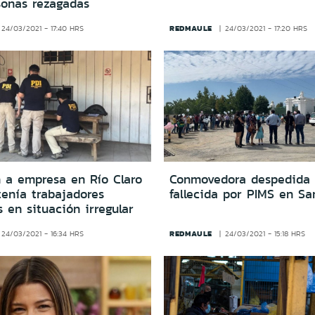
sonas rezagadas
REDMAULE
24/03/2021 - 17:40 HRS
24/03/2021 - 17:20 HRS
n a empresa en Río Claro
Conmovedora despedida 
enía trabajadores
fallecida por PIMS en Sa
 en situación irregular
REDMAULE
24/03/2021 - 16:34 HRS
24/03/2021 - 15:18 HRS