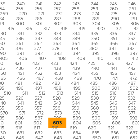
239
240
241
242
243
244
245
246
54
255
256
257
258
259
260
261
269
270
271
272
273
274
275
276
84
285
286
287
288
289
290
291
99
300
301
302
303
304
305
306
315
316
317
318
319
320
321
32
330
331
332
333
334
335
336
337
345
346
347
348
349
350
351
352
60
361
362
363
364
365
366
367
75
376
377
378
379
380
381
382
390
391
392
393
394
395
396
397
405
406
407
408
409
410
411
412
20
421
422
423
424
425
426
427
435
436
437
438
439
440
441
442
450
451
452
453
454
455
456
457
465
466
467
468
469
470
471
472
80
481
482
483
484
485
486
487
95
496
497
498
499
500
501
502
510
511
512
513
514
515
516
517
25
526
527
528
529
530
531
532
540
541
542
543
544
545
546
547
55
556
557
558
559
560
561
562
570
571
572
573
574
575
576
577
85
586
587
588
589
590
591
592
603
00
601
602
604
605
606
60
15
616
617
618
619
620
621
622
630
631
632
633
634
635
636
637
45
646
647
648
649
650
651
652