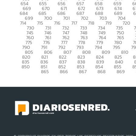
654
655
656
657
658
659
6
669
670
671
672
673
674
6
684
685
686
687
688
689
699
700
701
702
703
704
714
715
716
717
718
719
720
730
731
732
733
734
735
745
746
747
748
749
750
760
761
762
763
764
765
775
776
777
778
779
780
7
790
791
792
793
794
795
7
805
806
807
808
809
810
820
821
822
823
824
825
8
835
836
837
838
839
840
850
851
852
853
854
855
8
865
866
867
868
869