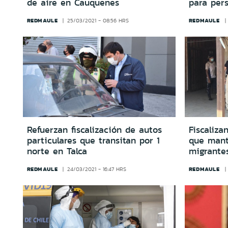
de aire en Cauquenes
para per
REDMAULE
REDMAULE
25/03/2021 - 08:56 HRS
Refuerzan fiscalización de autos
Fiscaliza
particulares que transitan por 1
que mant
norte en Talca
migrantes
REDMAULE
REDMAULE
24/03/2021 - 16:47 HRS