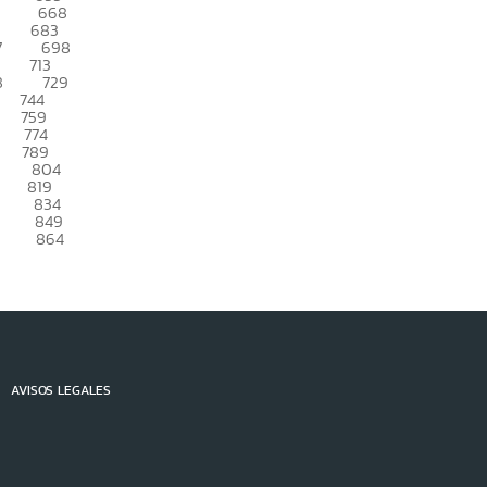
668
683
7
698
713
8
729
744
759
774
789
804
819
834
849
864
AVISOS LEGALES