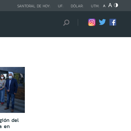
SANTORAL DE HOY:
UF:
DÓLAR:
UTM:
gión del
a en