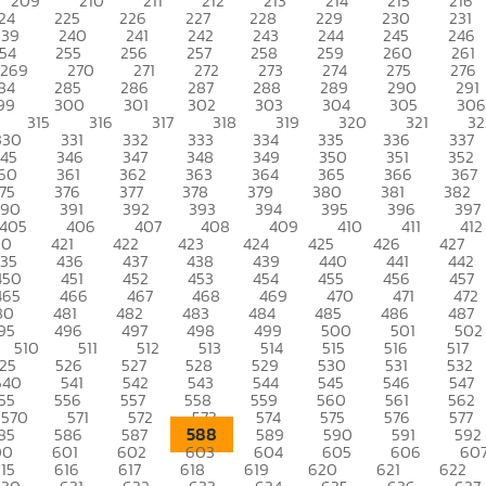
209
210
211
212
213
214
215
216
24
225
226
227
228
229
230
231
239
240
241
242
243
244
245
246
54
255
256
257
258
259
260
261
269
270
271
272
273
274
275
276
84
285
286
287
288
289
290
291
99
300
301
302
303
304
305
306
315
316
317
318
319
320
321
32
330
331
332
333
334
335
336
337
345
346
347
348
349
350
351
352
60
361
362
363
364
365
366
367
75
376
377
378
379
380
381
382
390
391
392
393
394
395
396
397
405
406
407
408
409
410
411
412
20
421
422
423
424
425
426
427
435
436
437
438
439
440
441
442
450
451
452
453
454
455
456
457
465
466
467
468
469
470
471
472
80
481
482
483
484
485
486
487
95
496
497
498
499
500
501
502
510
511
512
513
514
515
516
517
25
526
527
528
529
530
531
532
540
541
542
543
544
545
546
547
55
556
557
558
559
560
561
562
570
571
572
573
574
575
576
577
588
85
586
587
589
590
591
592
00
601
602
603
604
605
606
60
15
616
617
618
619
620
621
622