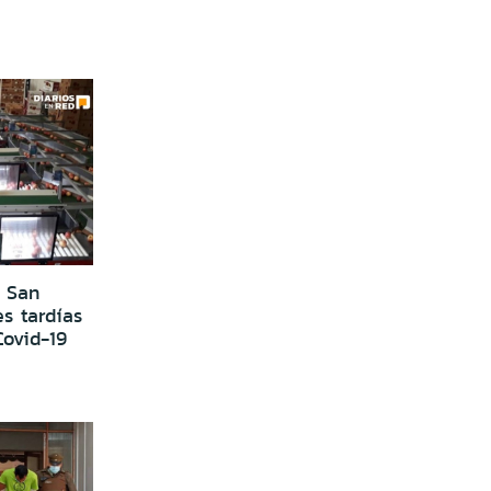
a San
s tardías
Covid-19