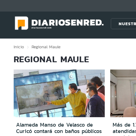
Click acá para ir directamente al contenido
NUESTR
Inicio
Regional
Maule
REGIONAL MAULE
Alameda Manso de Velasco de
Más de 1
Curicó contará con baños públicos
atendidas