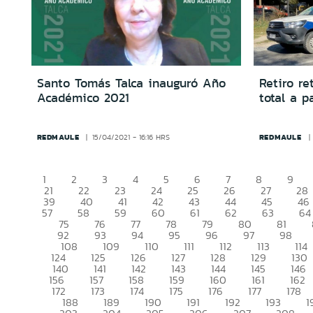
Santo Tomás Talca inauguró Año
Retiro r
Académico 2021
total a p
REDMAULE
REDMAULE
15/04/2021 - 16:16 HRS
1
2
3
4
5
6
7
8
9
21
22
23
24
25
26
27
28
39
40
41
42
43
44
45
46
57
58
59
60
61
62
63
64
75
76
77
78
79
80
81
92
93
94
95
96
97
98
108
109
110
111
112
113
114
124
125
126
127
128
129
130
140
141
142
143
144
145
146
156
157
158
159
160
161
162
172
173
174
175
176
177
178
188
189
190
191
192
193
1