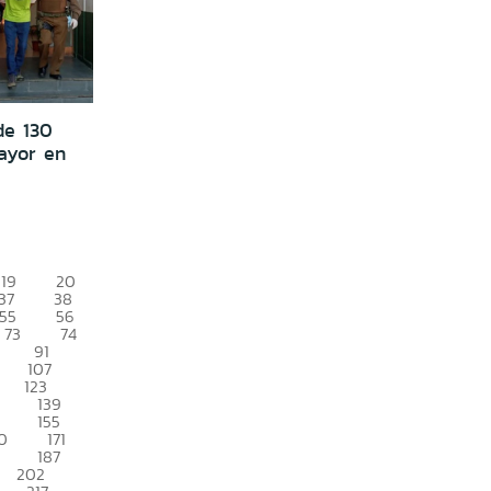
de 130
ayor en
19
20
37
38
55
56
73
74
91
107
123
139
155
0
171
187
202