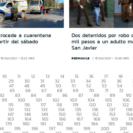
etrocede a cuarentena
Dos detenidos por robo 
artir del sábado
mil pesos a un adulto m
San Javier
REDMAULE
15/04/2021 - 13:22 HRS
15/04/2021 - 12:49 HRS
10
11
12
13
14
15
16
17
18
29
30
31
32
33
34
35
36
47
48
49
50
51
52
53
54
65
66
67
68
69
70
71
72
82
83
84
85
86
87
88
89
90
99
100
101
102
103
104
105
106
115
116
117
118
119
120
121
122
131
132
133
134
135
136
137
138
147
148
149
150
151
152
153
154
163
164
165
166
167
168
169
17
179
180
181
182
183
184
185
186
94
195
196
197
198
199
200
201