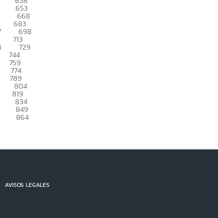
638
653
668
683
7
698
713
8
729
744
759
774
789
804
819
834
849
864
AVISOS LEGALES