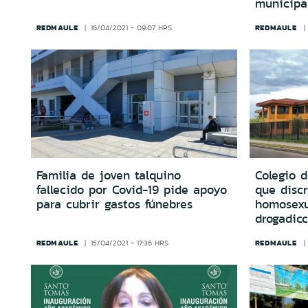
municipa
REDMAULE
REDMAULE
16/04/2021 - 09:07 HRS
Familia de joven talquino
Colegio d
fallecido por Covid-19 pide apoyo
que disc
para cubrir gastos fúnebres
homosexua
drogadicc
REDMAULE
REDMAULE
15/04/2021 - 17:36 HRS