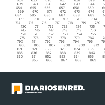
624
625
626
627
628
629
639
640
641
642
643
644
6
654
655
656
657
658
659
6
669
670
671
672
673
674
6
684
685
686
687
688
689
699
700
701
702
703
704
714
715
716
717
718
719
720
730
731
732
733
734
735
745
746
747
748
749
750
760
761
762
763
764
765
775
776
777
778
779
780
7
790
791
792
793
794
795
7
805
806
807
808
809
810
820
821
822
823
824
825
8
835
836
837
838
839
840
850
851
852
853
854
855
8
865
866
867
868
869