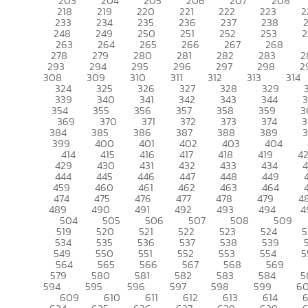
203
204
205
206
207
208
218
219
220
221
222
223
2
233
234
235
236
237
238
248
249
250
251
252
253
2
263
264
265
266
267
268
278
279
280
281
282
283
2
293
294
295
296
297
298
2
308
309
310
311
312
313
314
324
325
326
327
328
329
339
340
341
342
343
344
354
355
356
357
358
359
3
369
370
371
372
373
374
3
384
385
386
387
388
389
399
400
401
402
403
404
414
415
416
417
418
419
4
429
430
431
432
433
434
444
445
446
447
448
449
459
460
461
462
463
464
474
475
476
477
478
479
4
489
490
491
492
493
494
4
504
505
506
507
508
509
519
520
521
522
523
524
5
534
535
536
537
538
539
549
550
551
552
553
554
5
564
565
566
567
568
569
579
580
581
582
583
584
5
594
595
596
597
598
599
6
609
610
611
612
613
614
6