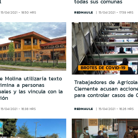
l
todas sus comunas
REDMAULE
15/04/2021 - 18:50 HRS
15/04/2021 - 17:59 HRS
e Molina utilizaría texto
Trabajadores de Agrícol
rimina a personas
Clemente acusan accione
les y las vincula con la
para controlar casos de 
ión
REDMAULE
15/04/2021 - 16:38 HRS
15/04/2021 - 16:26 HRS