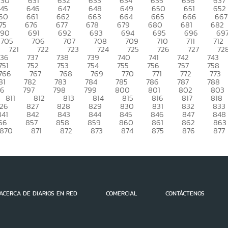
630
631
632
633
634
635
636
637
45
646
647
648
649
650
651
652
60
661
662
663
664
665
666
667
75
676
677
678
679
680
681
682
690
691
692
693
694
695
696
69
705
706
707
708
709
710
711
712
721
722
723
724
725
726
727
72
736
737
738
739
740
741
742
743
751
752
753
754
755
756
757
758
766
767
768
769
770
771
772
773
81
782
783
784
785
786
787
788
96
797
798
799
800
801
802
803
811
812
813
814
815
816
817
818
26
827
828
829
830
831
832
833
841
842
843
844
845
846
847
848
56
857
858
859
860
861
862
863
870
871
872
873
874
875
876
877
ACERCA DE DIARIOS EN RED
COMERCIAL
CONTÁCTENOS