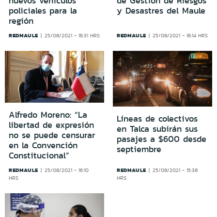
nuevos vehículos
de Gestión de Riesgos
policiales para la
y Desastres del Maule
región
REDMAULE
REDMAULE
25/08/2021 - 16:31 HRS
25/08/2021 - 16:14 HRS
Alfredo Moreno: “La
Líneas de colectivos
libertad de expresión
en Talca subirán sus
no se puede censurar
pasajes a $600 desde
en la Convención
septiembre
Constitucional”
REDMAULE
REDMAULE
25/08/2021 - 16:10
25/08/2021 - 15:38
HRS
HRS