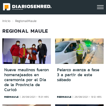
Click acá para ir directamente al contenido
Inicio
Regional
Maule
REGIONAL MAULE
Nueve maulinos fueron
Pelarco avanza a fase
homenajeados en
3 a partir de este
ceremonia por el Día
sábado
de la Provincia de
Curicó
REDMAULE
REDMAULE
26/08/2021 - 15:31 HRS
26/08/2021 - 13:12 HRS