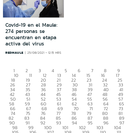
Covid-19 en el Maule:
274 personas se
encuentran en etapa
activa del virus
REDMAULE
25/08/2021 - 12:15 HRS
1
2
3
4
5
6
7
8
9
10
11
12
13
14
15
16
17
18
19
20
21
22
23
24
25
26
27
28
29
30
31
32
33
34
35
36
37
38
39
40
41
42
43
44
45
46
47
48
49
50
51
52
53
54
55
56
57
58
59
60
61
62
63
64
65
66
67
68
69
70
71
72
73
74
75
76
77
78
79
80
81
82
83
84
85
86
87
88
89
90
91
92
93
94
95
96
97
98
99
100
101
102
103
104
105
106
107
108
109
110
111