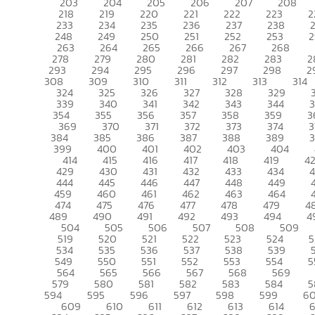
203
204
205
206
207
208
218
219
220
221
222
223
2
233
234
235
236
237
238
248
249
250
251
252
253
2
263
264
265
266
267
268
278
279
280
281
282
283
2
293
294
295
296
297
298
2
308
309
310
311
312
313
314
324
325
326
327
328
329
339
340
341
342
343
344
354
355
356
357
358
359
3
369
370
371
372
373
374
3
384
385
386
387
388
389
399
400
401
402
403
404
414
415
416
417
418
419
4
429
430
431
432
433
434
444
445
446
447
448
449
459
460
461
462
463
464
474
475
476
477
478
479
4
489
490
491
492
493
494
4
504
505
506
507
508
509
519
520
521
522
523
524
5
534
535
536
537
538
539
549
550
551
552
553
554
5
564
565
566
567
568
569
579
580
581
582
583
584
5
594
595
596
597
598
599
6
609
610
611
612
613
614
6