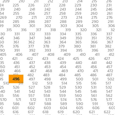
209
210
211
212
213
214
215
216
24
225
226
227
228
229
230
231
239
240
241
242
243
244
245
246
54
255
256
257
258
259
260
261
269
270
271
272
273
274
275
276
84
285
286
287
288
289
290
291
99
300
301
302
303
304
305
306
315
316
317
318
319
320
321
32
330
331
332
333
334
335
336
337
345
346
347
348
349
350
351
352
60
361
362
363
364
365
366
367
75
376
377
378
379
380
381
382
390
391
392
393
394
395
396
397
405
406
407
408
409
410
411
412
20
421
422
423
424
425
426
427
435
436
437
438
439
440
441
442
450
451
452
453
454
455
456
457
465
466
467
468
469
470
471
472
80
481
482
483
484
485
486
487
496
95
497
498
499
500
501
502
510
511
512
513
514
515
516
517
25
526
527
528
529
530
531
532
540
541
542
543
544
545
546
547
55
556
557
558
559
560
561
562
570
571
572
573
574
575
576
577
85
586
587
588
589
590
591
592
00
601
602
603
604
605
606
60
15
616
617
618
619
620
621
622