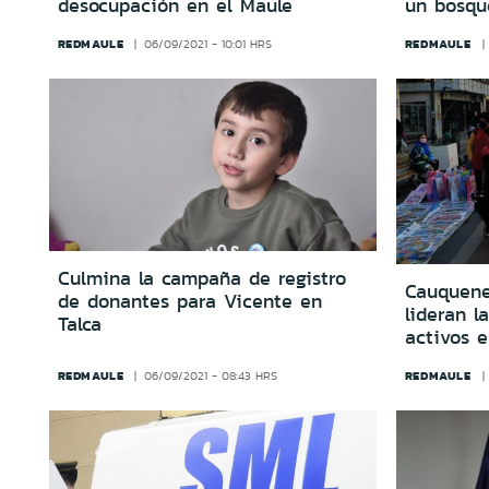
desocupación en el Maule
un bosqu
REDMAULE
REDMAULE
06/09/2021 - 10:01 HRS
Culmina la campaña de registro
Cauquene
de donantes para Vicente en
lideran l
Talca
activos e
REDMAULE
REDMAULE
06/09/2021 - 08:43 HRS