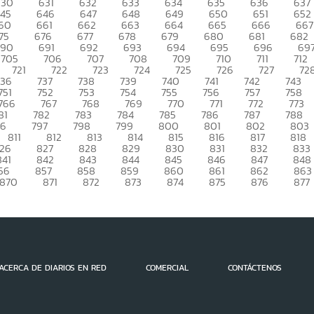
630
631
632
633
634
635
636
637
45
646
647
648
649
650
651
652
60
661
662
663
664
665
666
667
75
676
677
678
679
680
681
682
690
691
692
693
694
695
696
69
705
706
707
708
709
710
711
712
721
722
723
724
725
726
727
72
736
737
738
739
740
741
742
743
751
752
753
754
755
756
757
758
766
767
768
769
770
771
772
773
81
782
783
784
785
786
787
788
96
797
798
799
800
801
802
803
811
812
813
814
815
816
817
818
26
827
828
829
830
831
832
833
841
842
843
844
845
846
847
848
56
857
858
859
860
861
862
863
870
871
872
873
874
875
876
877
ACERCA DE DIARIOS EN RED
COMERCIAL
CONTÁCTENOS