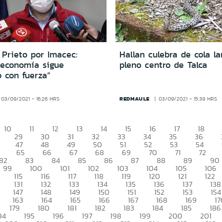
 Prieto por Imacec:
Hallan culebra de cola la
 economía sigue
pleno centro de Talca
 con fuerza”
REDMAULE
03/09/2021 - 16:26 HRS
03/09/2021 - 15:39 HRS
10
11
12
13
14
15
16
17
18
29
30
31
32
33
34
35
36
47
48
49
50
51
52
53
54
65
66
67
68
69
70
71
72
82
83
84
85
86
87
88
89
90
99
100
101
102
103
104
105
106
115
116
117
118
119
120
121
122
131
132
133
134
135
136
137
138
147
148
149
150
151
152
153
154
163
164
165
166
167
168
169
17
179
180
181
182
183
184
185
186
94
195
196
197
198
199
200
201