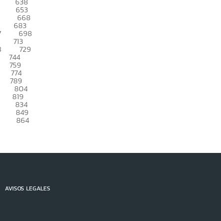
638
653
668
683
7
698
713
8
729
744
759
774
789
804
819
834
849
864
AVISOS LEGALES