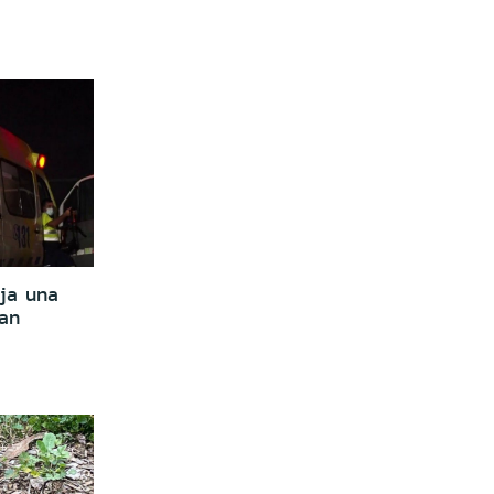
eja una
San