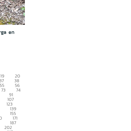
rga en
19
20
37
38
55
56
73
74
91
107
123
139
155
0
171
187
202