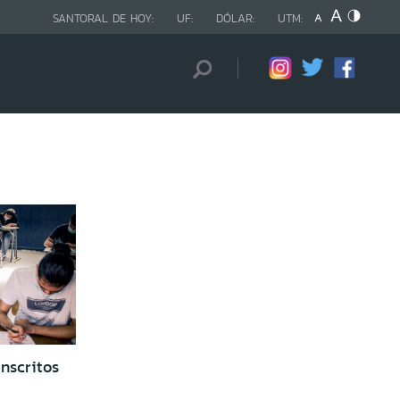
SANTORAL DE HOY:
UF:
DÓLAR:
UTM:
nscritos