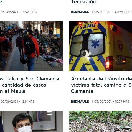
e
Transición
REDMAULE
06/09/2021 - 09:46 HRS
06/09/2021 - 08:55 HRS
s, Talca y San Clemente
Accidente de tránsito d
a cantidad de casos
víctima fatal camino a 
n el Maule
Clemente
REDMAULE
05/09/2021 - 12:14 HRS
05/09/2021 - 10:27 HRS