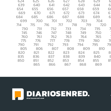
624
625
626
627
628
629
639
640
641
642
643
644
6
654
655
656
657
658
659
6
669
670
671
672
673
674
6
684
685
686
687
688
689
699
700
701
702
703
704
714
715
716
717
718
719
720
730
731
732
733
734
735
745
746
747
748
749
750
760
761
762
763
764
765
775
776
777
778
779
780
7
790
791
792
793
794
795
7
805
806
807
808
809
810
820
821
822
823
824
825
8
835
836
837
838
839
840
850
851
852
853
854
855
8
865
866
867
868
869