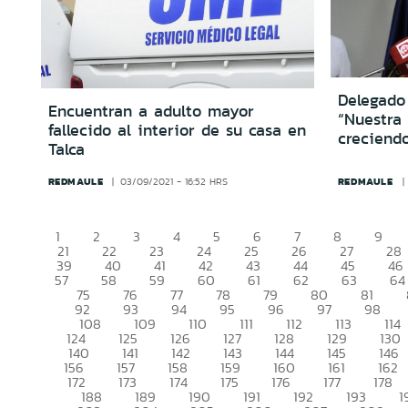
Delegado
Encuentran a adulto mayor
“Nuestra
fallecido al interior de su casa en
creciendo
Talca
REDMAULE
REDMAULE
03/09/2021 - 16:52 HRS
1
2
3
4
5
6
7
8
9
21
22
23
24
25
26
27
28
39
40
41
42
43
44
45
46
57
58
59
60
61
62
63
64
75
76
77
78
79
80
81
92
93
94
95
96
97
98
108
109
110
111
112
113
114
124
125
126
127
128
129
130
140
141
142
143
144
145
146
156
157
158
159
160
161
162
172
173
174
175
176
177
178
188
189
190
191
192
193
1