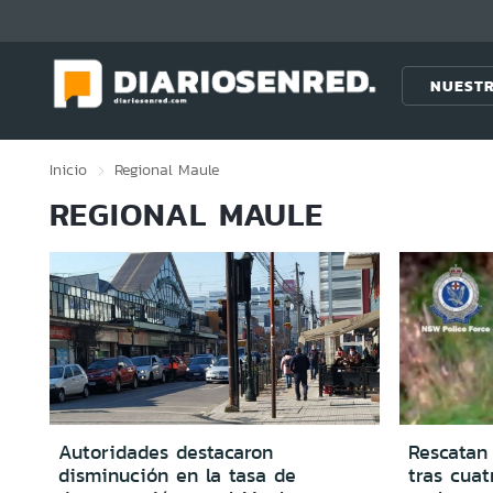
Click acá para ir directamente al contenido
NUESTR
Inicio
Regional
Maule
REGIONAL MAULE
Autoridades destacaron
Rescatan
disminución en la tasa de
tras cuat