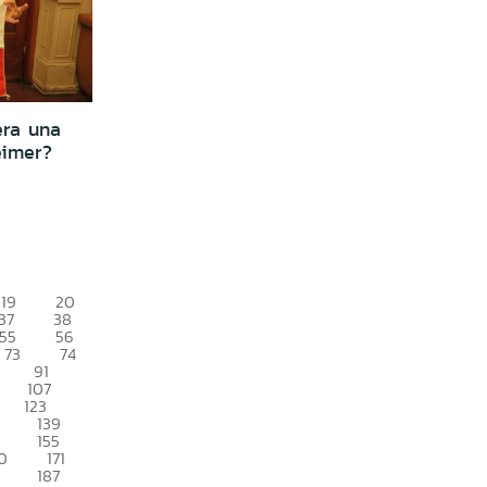
era una
eimer?
19
20
37
38
55
56
73
74
91
107
123
139
155
0
171
187