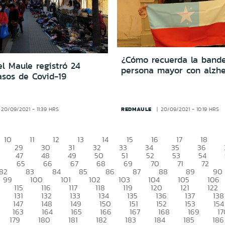
¿Cómo recuerda la band
l Maule registró 24
persona mayor con alzh
asos de Covid-19
REDMAULE
20/09/2021 - 11:39 HRS
20/09/2021 - 10:19 HRS
10
11
12
13
14
15
16
17
18
29
30
31
32
33
34
35
36
47
48
49
50
51
52
53
54
65
66
67
68
69
70
71
72
82
83
84
85
86
87
88
89
90
99
100
101
102
103
104
105
106
115
116
117
118
119
120
121
122
131
132
133
134
135
136
137
138
147
148
149
150
151
152
153
154
163
164
165
166
167
168
169
17
179
180
181
182
183
184
185
186