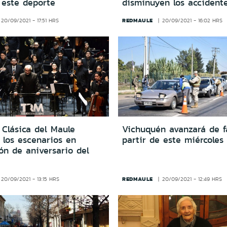
 este deporte
disminuyen los accidente
REDMAULE
20/09/2021 - 17:51 HRS
20/09/2021 - 16:02 HRS
 Clásica del Maule
Vichuquén avanzará de f
 los escenarios en
partir de este miércoles
ón de aniversario del
REDMAULE
20/09/2021 - 13:15 HRS
20/09/2021 - 12:49 HRS