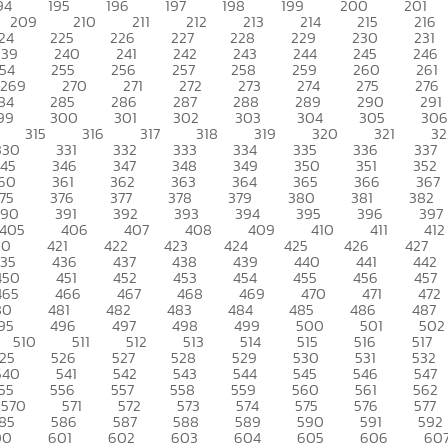
94
195
196
197
198
199
200
201
209
210
211
212
213
214
215
216
24
225
226
227
228
229
230
231
239
240
241
242
243
244
245
246
54
255
256
257
258
259
260
261
269
270
271
272
273
274
275
276
84
285
286
287
288
289
290
291
99
300
301
302
303
304
305
306
315
316
317
318
319
320
321
32
330
331
332
333
334
335
336
337
345
346
347
348
349
350
351
352
60
361
362
363
364
365
366
367
75
376
377
378
379
380
381
382
390
391
392
393
394
395
396
397
405
406
407
408
409
410
411
412
20
421
422
423
424
425
426
427
435
436
437
438
439
440
441
442
450
451
452
453
454
455
456
457
465
466
467
468
469
470
471
472
80
481
482
483
484
485
486
487
95
496
497
498
499
500
501
502
510
511
512
513
514
515
516
517
25
526
527
528
529
530
531
532
540
541
542
543
544
545
546
547
55
556
557
558
559
560
561
562
570
571
572
573
574
575
576
577
85
586
587
588
589
590
591
592
00
601
602
603
604
605
606
60