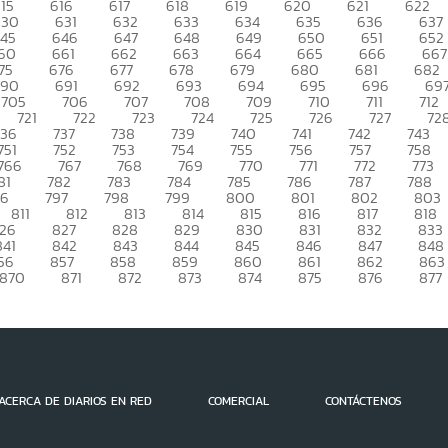
15
616
617
618
619
620
621
622
630
631
632
633
634
635
636
637
45
646
647
648
649
650
651
652
60
661
662
663
664
665
666
667
75
676
677
678
679
680
681
682
690
691
692
693
694
695
696
69
705
706
707
708
709
710
711
712
721
722
723
724
725
726
727
72
736
737
738
739
740
741
742
743
751
752
753
754
755
756
757
758
766
767
768
769
770
771
772
773
81
782
783
784
785
786
787
788
96
797
798
799
800
801
802
803
811
812
813
814
815
816
817
818
26
827
828
829
830
831
832
833
841
842
843
844
845
846
847
848
56
857
858
859
860
861
862
863
870
871
872
873
874
875
876
877
ACERCA DE DIARIOS EN RED
COMERCIAL
CONTÁCTENOS