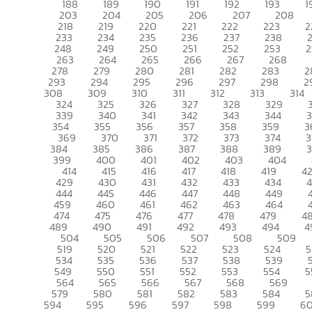
188
189
190
191
192
193
1
203
204
205
206
207
208
218
219
220
221
222
223
2
233
234
235
236
237
238
248
249
250
251
252
253
2
263
264
265
266
267
268
278
279
280
281
282
283
2
293
294
295
296
297
298
2
308
309
310
311
312
313
314
324
325
326
327
328
329
339
340
341
342
343
344
354
355
356
357
358
359
3
369
370
371
372
373
374
3
384
385
386
387
388
389
399
400
401
402
403
404
414
415
416
417
418
419
4
429
430
431
432
433
434
444
445
446
447
448
449
459
460
461
462
463
464
474
475
476
477
478
479
4
489
490
491
492
493
494
4
504
505
506
507
508
509
519
520
521
522
523
524
5
534
535
536
537
538
539
549
550
551
552
553
554
5
564
565
566
567
568
569
579
580
581
582
583
584
5
594
595
596
597
598
599
6