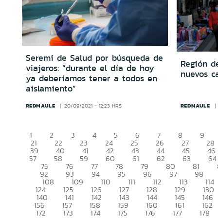
Seremi de Salud por búsqueda de
Región de
viajeros: “durante el día de hoy
nuevos c
ya deberíamos tener a todos en
aislamiento”
REDMAULE
REDMAULE
20/09/2021 - 12:23 HRS
1
2
3
4
5
6
7
8
9
21
22
23
24
25
26
27
28
39
40
41
42
43
44
45
46
57
58
59
60
61
62
63
64
75
76
77
78
79
80
81
92
93
94
95
96
97
98
108
109
110
111
112
113
114
124
125
126
127
128
129
130
140
141
142
143
144
145
146
156
157
158
159
160
161
162
172
173
174
175
176
177
178