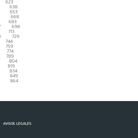
623
638
653
668
683
7
698
713
8
729
744
759
774
789
804
819
834
849
864
AVISOS LEGALES