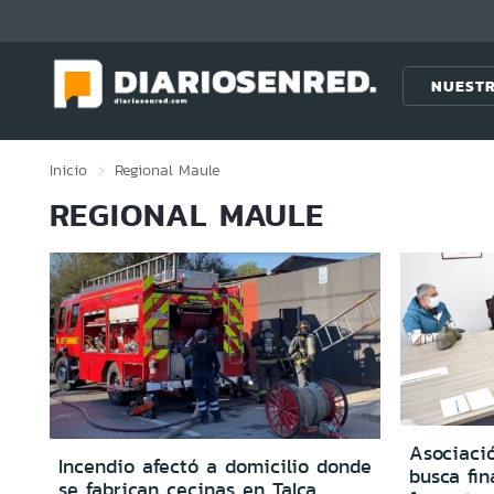
Click acá para ir directamente al contenido
NUESTR
Inicio
Regional
Maule
REGIONAL MAULE
Asociaci
Incendio afectó a domicilio donde
busca fi
se fabrican cecinas en Talca