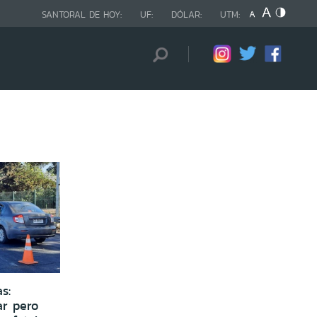
SANTORAL DE HOY:
UF:
DÓLAR:
UTM:
s:
ar pero