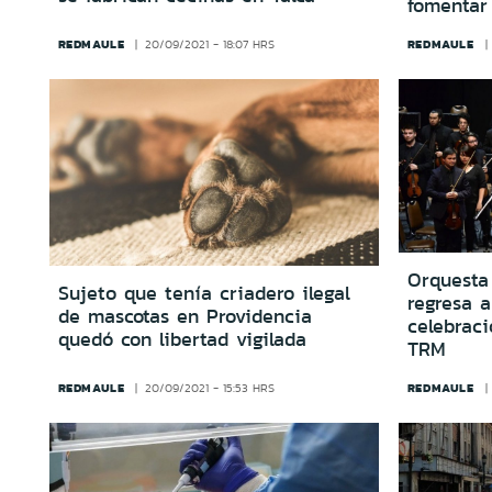
fomentar
REDMAULE
REDMAULE
20/09/2021 - 18:07 HRS
Orquesta
Sujeto que tenía criadero ilegal
regresa a
de mascotas en Providencia
celebraci
quedó con libertad vigilada
TRM
REDMAULE
REDMAULE
20/09/2021 - 15:53 HRS