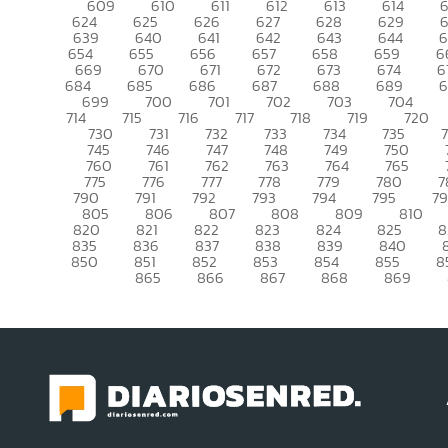
609
610
611
612
613
614
6
624
625
626
627
628
629
639
640
641
642
643
644
6
654
655
656
657
658
659
6
669
670
671
672
673
674
6
684
685
686
687
688
689
699
700
701
702
703
704
714
715
716
717
718
719
720
730
731
732
733
734
735
745
746
747
748
749
750
760
761
762
763
764
765
775
776
777
778
779
780
7
790
791
792
793
794
795
7
805
806
807
808
809
810
820
821
822
823
824
825
8
835
836
837
838
839
840
850
851
852
853
854
855
8
865
866
867
868
869