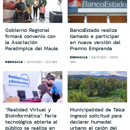
Gobierno Regional
BancoEstado realiza
firmará convenio con
llamado a participar
la Asociación
en nueva versión del
Paralímpica del Maule
Premio Emprende
REDMAULE
04/11/2021 - 09:53
REDMAULE
04/11/2021 - 12:11 HRS
HRS
“Realidad Virtual y
Municipalidad de Talca
Bioinformática": Feria
ingresó solicitud para
tecnológica abierta al
declarar humedal
público se realiza en
urbano al cajón del