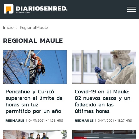
Click acá para ir directamente al contenido
Inicio
Regional
Maule
REGIONAL MAULE
Pencahue y Curicó
Covid-19 en el Maule:
superaron el límite de
82 nuevos casos y un
horas sin luz
fallecido en las
permitido por un año
últimas horas
REDMAULE
REDMAULE
04/11/2021 - 14:58 HRS
04/11/2021 - 13:27 HRS