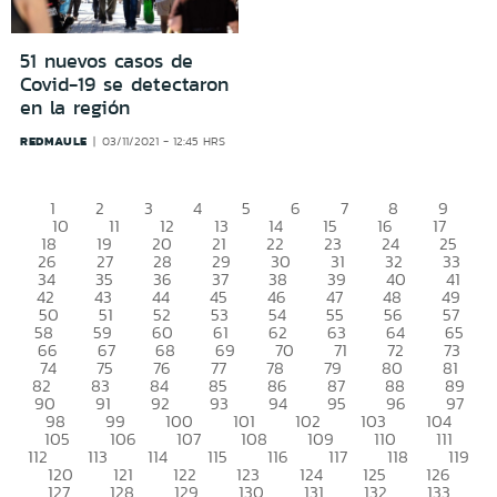
51 nuevos casos de
Covid-19 se detectaron
en la región
REDMAULE
03/11/2021 - 12:45 HRS
1
2
3
4
5
6
7
8
9
10
11
12
13
14
15
16
17
18
19
20
21
22
23
24
25
26
27
28
29
30
31
32
33
34
35
36
37
38
39
40
41
42
43
44
45
46
47
48
49
50
51
52
53
54
55
56
57
58
59
60
61
62
63
64
65
66
67
68
69
70
71
72
73
74
75
76
77
78
79
80
81
82
83
84
85
86
87
88
89
90
91
92
93
94
95
96
97
98
99
100
101
102
103
104
105
106
107
108
109
110
111
112
113
114
115
116
117
118
119
120
121
122
123
124
125
126
127
128
129
130
131
132
133