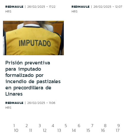
REDMAULE
REDMAULE
26/02/2025 - 17:22
26/02/2025 - 12:07
HRS
HRS
Prisión preventiva
para imputado
formalizado por
incendio de pastizales
en precordillera de
Linares
REDMAULE
26/02/2025 - 11:06
HRS
1
2
3
4
5
6
7
8
9
10
11
12
13
14
15
16
17