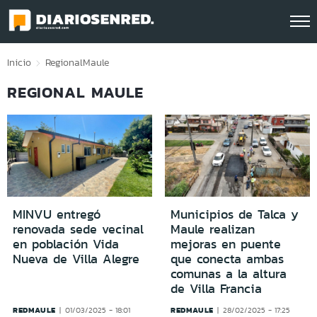
Click acá para ir directamente al contenido
Inicio
Regional
Maule
REGIONAL MAULE
MINVU entregó
Municipios de Talca y
renovada sede vecinal
Maule realizan
en población Vida
mejoras en puente
Nueva de Villa Alegre
que conecta ambas
comunas a la altura
de Villa Francia
REDMAULE
REDMAULE
01/03/2025 - 18:01
28/02/2025 - 17:25