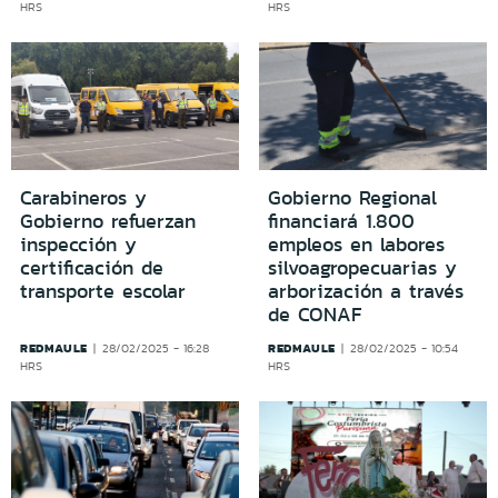
HRS
HRS
Carabineros y
Gobierno Regional
Gobierno refuerzan
financiará 1.800
inspección y
empleos en labores
certificación de
silvoagropecuarias y
transporte escolar
arborización a través
de CONAF
REDMAULE
REDMAULE
28/02/2025 - 16:28
28/02/2025 - 10:54
HRS
HRS