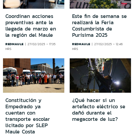
Coordinan acciones
Este fin de semana se
preventivas ante la
realizará la Feria
llegada de marzo en
Costumbrista de
la región del Maule
Purísima 2025
REDMAULE
REDMAULE
27/02/2025 - 17:35
27/02/2025 - 12:46
HRS
HRS
Constitución y
¿Qué hacer si un
Empedrado ya
artefacto eléctrico se
cuentan con
dañó durante el
transporte escolar
megacorte de luz?
licitado por SLEP
Maule Costa