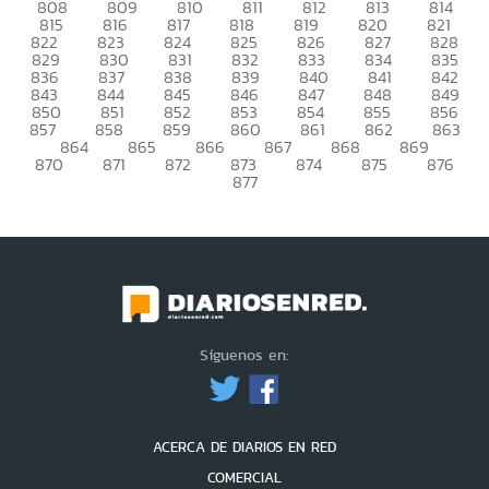
808
809
810
811
812
813
814
815
816
817
818
819
820
821
822
823
824
825
826
827
828
829
830
831
832
833
834
835
836
837
838
839
840
841
842
843
844
845
846
847
848
849
850
851
852
853
854
855
856
857
858
859
860
861
862
863
864
865
866
867
868
869
870
871
872
873
874
875
876
877
Síguenos en:
ACERCA DE DIARIOS EN RED
COMERCIAL