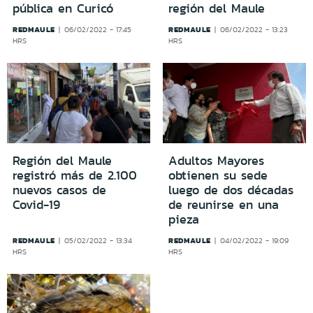
pública en Curicó
región del Maule
REDMAULE
REDMAULE
06/02/2022 - 17:45
06/02/2022 - 13:23
HRS
HRS
Región del Maule
Adultos Mayores
registró más de 2.100
obtienen su sede
nuevos casos de
luego de dos décadas
Covid-19
de reunirse en una
pieza
REDMAULE
REDMAULE
05/02/2022 - 13:34
04/02/2022 - 19:09
HRS
HRS