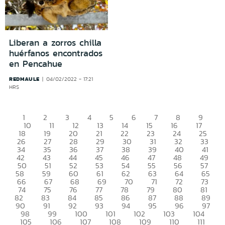
Liberan a zorros chilla
huérfanos encontrados
en Pencahue
REDMAULE
04/02/2022 - 17:21
HRS
1
2
3
4
5
6
7
8
9
10
11
12
13
14
15
16
17
18
19
20
21
22
23
24
25
26
27
28
29
30
31
32
33
34
35
36
37
38
39
40
41
42
43
44
45
46
47
48
49
50
51
52
53
54
55
56
57
58
59
60
61
62
63
64
65
66
67
68
69
70
71
72
73
74
75
76
77
78
79
80
81
82
83
84
85
86
87
88
89
90
91
92
93
94
95
96
97
98
99
100
101
102
103
104
105
106
107
108
109
110
111