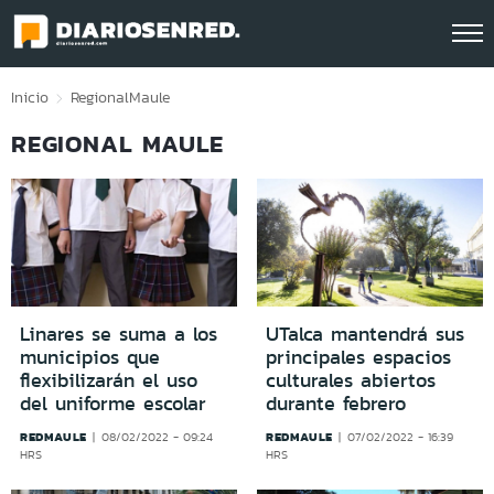
Click acá para ir directamente al contenido
Inicio
Regional
Maule
REGIONAL MAULE
Linares se suma a los
UTalca mantendrá sus
municipios que
principales espacios
flexibilizarán el uso
culturales abiertos
del uniforme escolar
durante febrero
REDMAULE
REDMAULE
08/02/2022 - 09:24
07/02/2022 - 16:39
HRS
HRS