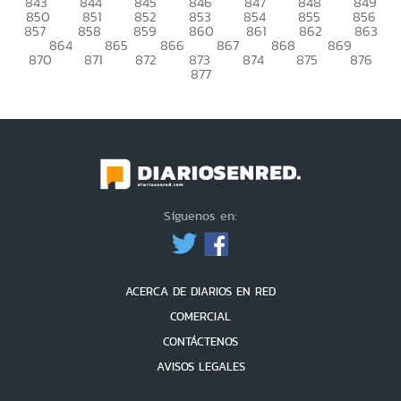
843
844
845
846
847
848
849
850
851
852
853
854
855
856
857
858
859
860
861
862
863
864
865
866
867
868
869
870
871
872
873
874
875
876
877
Síguenos en:
ACERCA DE DIARIOS EN RED
COMERCIAL
CONTÁCTENOS
AVISOS LEGALES