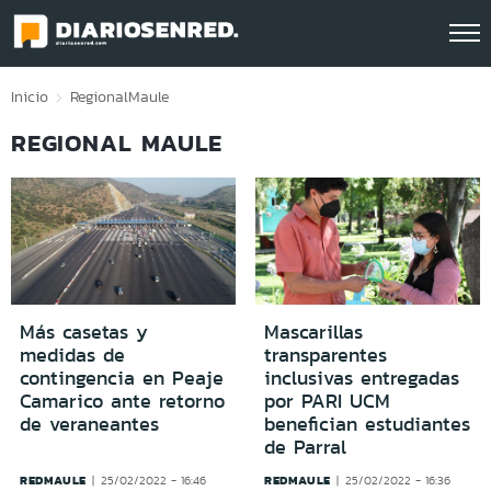
Click acá para ir directamente al contenido
Inicio
Regional
Maule
REGIONAL MAULE
Más casetas y
Mascarillas
medidas de
transparentes
contingencia en Peaje
inclusivas entregadas
Camarico ante retorno
por PARI UCM
de veraneantes
benefician estudiantes
de Parral
REDMAULE
REDMAULE
25/02/2022 - 16:46
25/02/2022 - 16:36