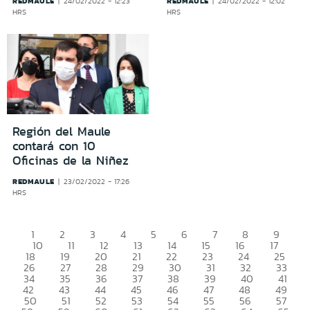
REDMAULE
REDMAULE
24/02/2022 - 12:23
24/02/2022 - 12:02
HRS
HRS
Región del Maule
contará con 10
Oficinas de la Niñez
REDMAULE
23/02/2022 - 17:26
HRS
1
2
3
4
5
6
7
8
9
10
11
12
13
14
15
16
17
18
19
20
21
22
23
24
25
26
27
28
29
30
31
32
33
34
35
36
37
38
39
40
41
42
43
44
45
46
47
48
49
50
51
52
53
54
55
56
57