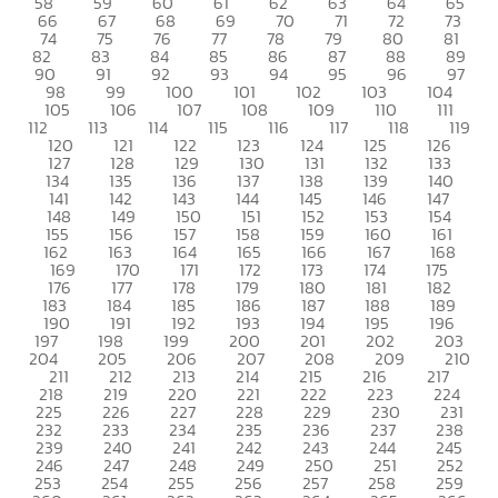
58
59
60
61
62
63
64
65
66
67
68
69
70
71
72
73
74
75
76
77
78
79
80
81
82
83
84
85
86
87
88
89
90
91
92
93
94
95
96
97
98
99
100
101
102
103
104
105
106
107
108
109
110
111
112
113
114
115
116
117
118
119
120
121
122
123
124
125
126
127
128
129
130
131
132
133
134
135
136
137
138
139
140
141
142
143
144
145
146
147
148
149
150
151
152
153
154
155
156
157
158
159
160
161
162
163
164
165
166
167
168
169
170
171
172
173
174
175
176
177
178
179
180
181
182
183
184
185
186
187
188
189
190
191
192
193
194
195
196
197
198
199
200
201
202
203
204
205
206
207
208
209
210
211
212
213
214
215
216
217
218
219
220
221
222
223
224
225
226
227
228
229
230
231
232
233
234
235
236
237
238
239
240
241
242
243
244
245
246
247
248
249
250
251
252
253
254
255
256
257
258
259