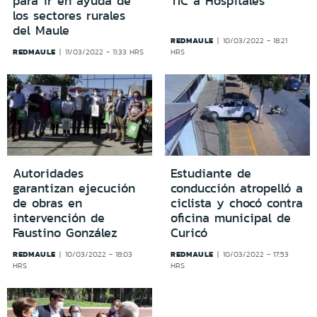
para ir en ayuda de
TIC a Hospitales
los sectores rurales
del Maule
REDMAULE
10/03/2022 - 18:21
REDMAULE
11/03/2022 - 11:33 HRS
HRS
Autoridades
Estudiante de
garantizan ejecución
conducción atropelló a
de obras en
ciclista y chocó contra
intervención de
oficina municipal de
Faustino González
Curicó
REDMAULE
REDMAULE
10/03/2022 - 18:03
10/03/2022 - 17:53
HRS
HRS