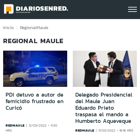
Click acá para ir directamente al contenido
Inicio
Regional
Maule
REGIONAL MAULE
PDI detuvo a autor de
Delegado Presidencial
femicidio frustrado en
del Maule Juan
Curicó
Eduardo Prieto
traspasa el mando a
Humberto Aqueveque
REDMAULE
12/03/2022 - 11:30
REDMAULE
HRS
11/03/2022 - 16:18 HRS