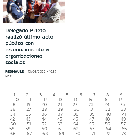
Delegado Prieto
realizó último acto
público con
reconocimiento a
organizaciones
sociales
REDMAULE
10/03/2022 - 16:37
HRS
1
2
3
4
5
6
7
8
9
10
11
12
13
14
15
16
17
18
19
20
21
22
23
24
25
26
27
28
29
30
31
32
33
34
35
36
37
38
39
40
41
42
43
44
45
46
47
48
49
50
51
52
53
54
55
56
57
58
59
60
61
62
63
64
65
66
67
68
69
70
71
72
73