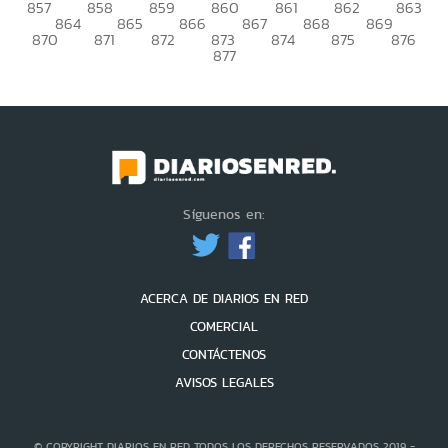
857
858
859
860
861
862
863
864
865
866
867
868
869
870
871
872
873
874
875
876
877
Síguenos en:
ACERCA DE DIARIOS EN RED
COMERCIAL
CONTÁCTENOS
AVISOS LEGALES
© COPYRIGHT DIARIOS EN RED TODOS LOS DERECHOS RESERVADOS 2019 -