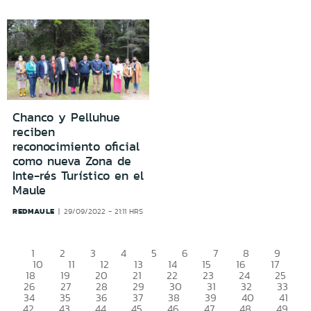
Chanco y Pelluhue
reciben
reconocimiento oficial
como nueva Zona de
Inte-rés Turístico en el
Maule
REDMAULE
29/09/2022 - 21:11 HRS
1
2
3
4
5
6
7
8
9
10
11
12
13
14
15
16
17
18
19
20
21
22
23
24
25
26
27
28
29
30
31
32
33
34
35
36
37
38
39
40
41
42
43
44
45
46
47
48
49