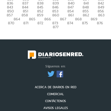
836
837
838
839
840
841
842
843
844
845
846
847
848
849
850
851
852
853
854
855
856
857
858
859
860
861
862
863
864
865
866
867
868
869
870
871
872
873
874
875
876
877
Síguenos en:
ACERCA DE DIARIOS EN RED
COMERCIAL
CONTÁCTENOS
AVISOS LEGALES