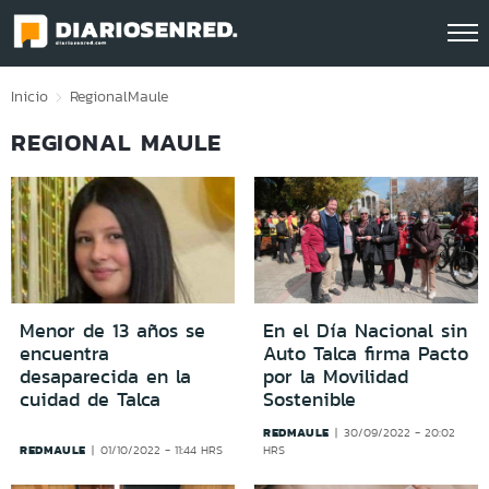
Click acá para ir directamente al contenido
Inicio
Regional
Maule
REGIONAL MAULE
Menor de 13 años se
En el Día Nacional sin
encuentra
Auto Talca firma Pacto
desaparecida en la
por la Movilidad
cuidad de Talca
Sostenible
REDMAULE
30/09/2022 - 20:02
REDMAULE
01/10/2022 - 11:44 HRS
HRS