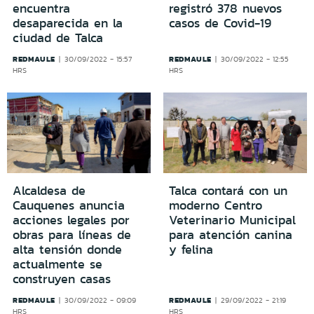
encuentra
registró 378 nuevos
desaparecida en la
casos de Covid-19
ciudad de Talca
REDMAULE
REDMAULE
30/09/2022 - 15:57
30/09/2022 - 12:55
HRS
HRS
Alcaldesa de
Talca contará con un
Cauquenes anuncia
moderno Centro
acciones legales por
Veterinario Municipal
obras para líneas de
para atención canina
alta tensión donde
y felina
actualmente se
construyen casas
REDMAULE
REDMAULE
30/09/2022 - 09:09
29/09/2022 - 21:19
HRS
HRS