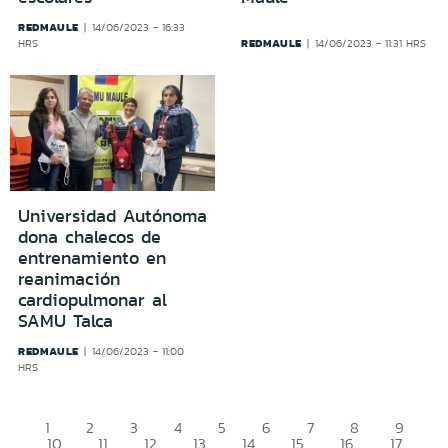
REDMAULE
14/06/2023 - 16:33
REDMAULE
HRS
14/06/2023 - 11:31 HRS
Universidad Autónoma
dona chalecos de
entrenamiento en
reanimación
cardiopulmonar al
SAMU Talca
REDMAULE
14/06/2023 - 11:00
HRS
1
2
3
4
5
6
7
8
9
10
11
12
13
14
15
16
17