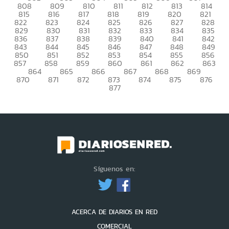
808
809
810
811
812
813
814
815
816
817
818
819
820
821
822
823
824
825
826
827
828
829
830
831
832
833
834
835
836
837
838
839
840
841
842
843
844
845
846
847
848
849
850
851
852
853
854
855
856
857
858
859
860
861
862
863
864
865
866
867
868
869
870
871
872
873
874
875
876
877
Síguenos en:
ACERCA DE DIARIOS EN RED
COMERCIAL