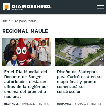
Click acá para ir directamente al contenido
Inicio
Regional
Maule
REGIONAL MAULE
En el Día Mundial del
Diseño de Skatepark
Donante de Sangre
para Curicó está en su
autoridades destacan
etapa final y pronto
cifras de la región por
comenzará su
encima del promedio
construcción
nacional
REDMAULE
REDMAULE
15/06/2023 - 16:31 HRS
15/06/2023 - 16:21 HRS