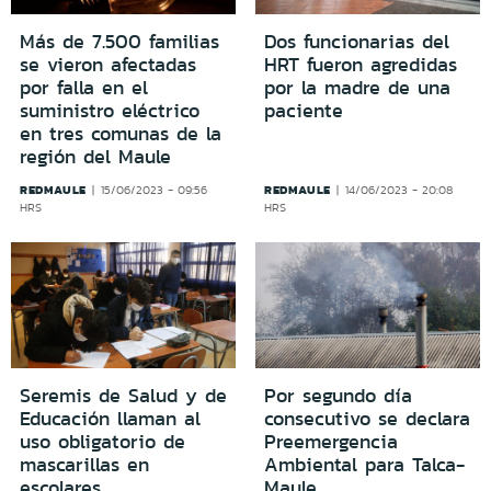
Más de 7.500 familias
Dos funcionarias del
se vieron afectadas
HRT fueron agredidas
por falla en el
por la madre de una
suministro eléctrico
paciente
en tres comunas de la
región del Maule
REDMAULE
REDMAULE
15/06/2023 - 09:56
14/06/2023 - 20:08
HRS
HRS
Seremis de Salud y de
Por segundo día
Educación llaman al
consecutivo se declara
uso obligatorio de
Preemergencia
mascarillas en
Ambiental para Talca-
escolares
Maule