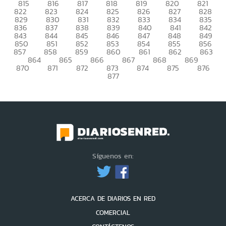
815
816
817
818
819
820
821
822
823
824
825
826
827
828
829
830
831
832
833
834
835
836
837
838
839
840
841
842
843
844
845
846
847
848
849
850
851
852
853
854
855
856
857
858
859
860
861
862
863
864
865
866
867
868
869
870
871
872
873
874
875
876
877
Síguenos en:
ACERCA DE DIARIOS EN RED
COMERCIAL