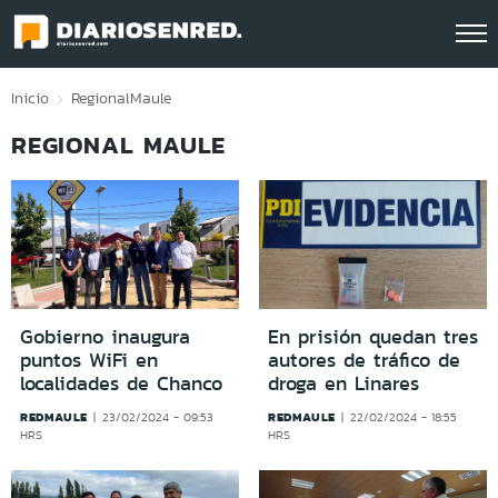
Click acá para ir directamente al contenido
Inicio
Regional
Maule
REGIONAL MAULE
Gobierno inaugura
En prisión quedan tres
puntos WiFi en
autores de tráfico de
localidades de Chanco
droga en Linares
REDMAULE
REDMAULE
23/02/2024 - 09:53
22/02/2024 - 18:55
HRS
HRS