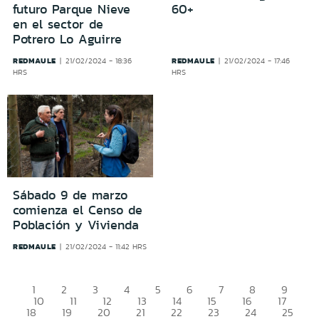
futuro Parque Nieve
60+
en el sector de
Potrero Lo Aguirre
REDMAULE
REDMAULE
21/02/2024 - 18:36
21/02/2024 - 17:46
HRS
HRS
Sábado 9 de marzo
comienza el Censo de
Población y Vivienda
REDMAULE
21/02/2024 - 11:42 HRS
1
2
3
4
5
6
7
8
9
10
11
12
13
14
15
16
17
18
19
20
21
22
23
24
25