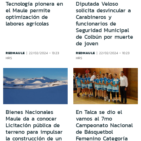
Tecnología pionera en
Diputada Veloso
el Maule permite
solicita desvincular a
optimización de
Carabineros y
labores agrícolas
funcionarios de
Seguridad Municipal
de Colbún por muerte
de joven
REDMAULE
REDMAULE
22/02/2024 - 13:23
22/02/2024 - 10:23
HRS
HRS
Bienes Nacionales
En Talca se dio el
Maule da a conocer
vamos al 7mo
Licitación pública de
Campeonato Nacional
terreno para impulsar
de Básquetbol
la construcción de un
Femenino Categoría