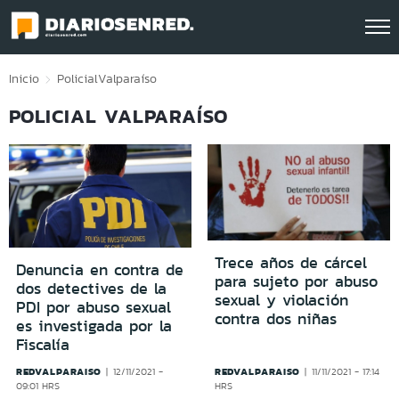
Click acá para ir directamente al contenido
Inicio
Policial
Valparaíso
POLICIAL VALPARAÍSO
Trece años de cárcel
Denuncia en contra de
para sujeto por abuso
dos detectives de la
sexual y violación
PDI por abuso sexual
contra dos niñas
es investigada por la
Fiscalía
REDVALPARAISO
REDVALPARAISO
12/11/2021 -
11/11/2021 - 17:14
09:01 HRS
HRS