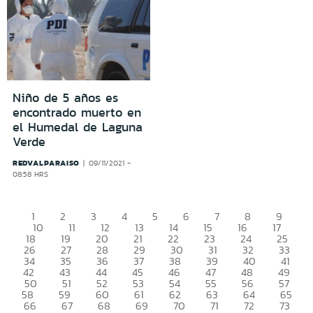
Niño de 5 años es
encontrado muerto en
el Humedal de Laguna
Verde
REDVALPARAISO
09/11/2021 -
08:58 HRS
1
2
3
4
5
6
7
8
9
10
11
12
13
14
15
16
17
18
19
20
21
22
23
24
25
26
27
28
29
30
31
32
33
34
35
36
37
38
39
40
41
42
43
44
45
46
47
48
49
50
51
52
53
54
55
56
57
58
59
60
61
62
63
64
65
66
67
68
69
70
71
72
73