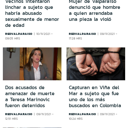
Vecinos intentaron
Mujer de Valparaíso
linchar a sujeto que
denunció que hombre
habría abusado
a quien arrendaba
sexualmente de menor
una pieza la violó
de edad
REDVALPARAISO
REDVALPARAISO
10/11/2021 -
09/11/2021 -
09:05 HRS
17:28 HRS
Capturan en Viña del
Dos acusados de
Mar a sujeto que fue
amenazar de muerte
uno de los más
a Teresa Marinovic
buscados en Colombia
fueron detenidos
REDVALPARAISO
REDVALPARAISO
09/11/2021 -
09/11/2021 -
12:51 HRS
10:24 HRS