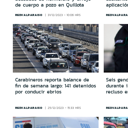
de cuerpo a pozo en Quillota
aplicaci
REDVALPARAISO
REDVALPARA
31/12/2023 - 10:06 HRS
Carabineros reporta balance de
Seis gen
fin de semana largo: 141 detenidos
durante i
por conducir ebrios
recluso e
REDVALPARAISO
REDVALPARA
25/12/2023 - 15:33 HRS