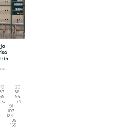
jo
íso
ería
5 HRS
19
20
37
38
55
56
73
74
91
107
123
139
155