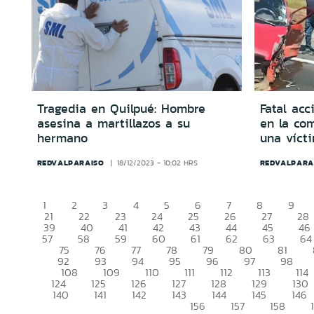
Tragedia en Quilpué: Hombre
Fatal acc
asesina a martillazos a su
en la co
hermano
una víct
REDVALPARAISO
REDVALPARA
18/12/2023 - 10:02 HRS
1
2
3
4
5
6
7
8
9
21
22
23
24
25
26
27
28
39
40
41
42
43
44
45
46
57
58
59
60
61
62
63
64
75
76
77
78
79
80
81
92
93
94
95
96
97
98
108
109
110
111
112
113
114
124
125
126
127
128
129
130
140
141
142
143
144
145
146
156
157
158