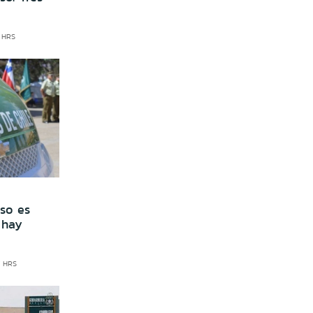
8 HRS
so es
 hay
7 HRS