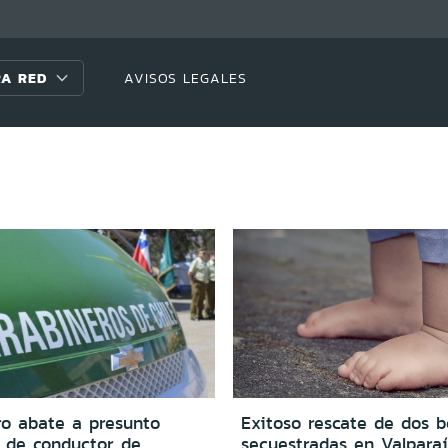
A RED
AVISOS LEGALES
ro abate a presunto
Exitoso rescate de dos 
e de conductor de
secuestradas en Valparaí