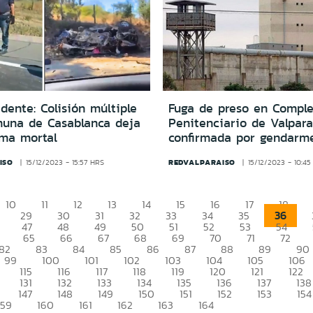
idente: Colisión múltiple
Fuga de preso en Comple
muna de Casablanca deja
Penitenciario de Valpara
ima mortal
confirmada por gendarm
ISO
REDVALPARAISO
15/12/2023 - 15:57 HRS
15/12/2023 - 10:4
10
11
12
13
14
15
16
17
18
36
29
30
31
32
33
34
35
47
48
49
50
51
52
53
54
65
66
67
68
69
70
71
72
82
83
84
85
86
87
88
89
90
99
100
101
102
103
104
105
106
115
116
117
118
119
120
121
122
131
132
133
134
135
136
137
138
147
148
149
150
151
152
153
154
159
160
161
162
163
164